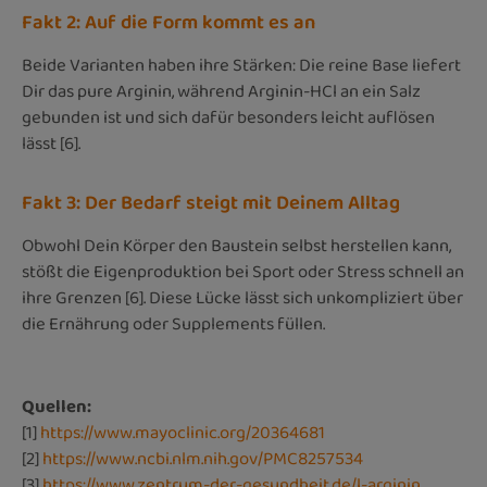
Fakt 2: Auf die Form kommt es an
Beide Varianten haben ihre Stärken: Die reine Base liefert
Dir das pure Arginin, während Arginin-HCl an ein Salz
gebunden ist und sich dafür besonders leicht auflösen
lässt [6].
Fakt 3: Der Bedarf steigt mit Deinem Alltag
Obwohl Dein Körper den Baustein selbst herstellen kann,
stößt die Eigenproduktion bei Sport oder Stress schnell an
ihre Grenzen [6]. Diese Lücke lässt sich unkompliziert über
die Ernährung oder Supplements füllen.
Quellen:
[1]
https://www.mayoclinic.org/20364681
[2]
https://www.ncbi.nlm.nih.gov/PMC8257534
[3]
https://www.zentrum-der-gesundheit.de/l-arginin