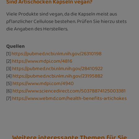
Sind Artischocken Kapseln vegan?
Viele Produkte sind vegan, da die Kapseln meist aus
pflanzlicher Cellulose bestehen. Prüfen Sie hierzu stets
die Angaben des Herstellers.
Quellen
[1]
https://pubmed.ncbi.nlm.nih.gov/26310198
[2]
https://www.mdpi.com/4816
[3]
https://pubmed.ncbi.nlm.nih.gov/28410922
[4]
https://pubmed.ncbi.nlm.nih.gov/23195882
[5]
https://www.mdpi.com/4940
[6]
https://www.sciencedirect.com/S0378874125003381
[7]
https://www.webmd.com/health-benefits-artichokes
Weitere interessante Themen für Sie