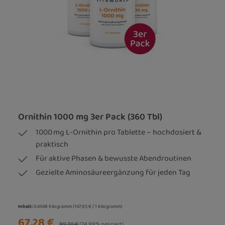
Ornithin 1000 mg 3er Pack (360 Tbl)
1000 mg L-Ornithin pro Tablette – hochdosiert &
praktisch
Für aktive Phasen & bewusste Abendroutinen
Gezielte Aminosäureergänzung für jeden Tag
Inhalt:
0.4548 Kilogramm
(147,93 € / 1 Kilogramm)
67,28 €
Regulärer Preis:
89,70 €
(24.99% gespart)