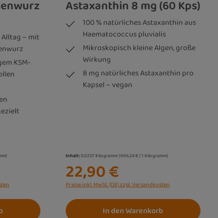
senwurz
Astaxanthin 8 mg (60 Kps)
100 % natürliches Astaxanthin aus
Haematococcus pluvialis
Alltag – mit
Mikroskopisch kleine Algen, große
enwurz
Wirkung
igem KSM-
8 mg natürliches Astaxanthin pro
ollen
Kapsel – vegan
en
ezielt
amm)
Inhalt:
0.0237 Kilogramm
(966,24 € / 1 Kilogramm)
22,90 €
sten
Preise inkl. MwSt. (DE) zzgl. Versandkosten
b
In den Warenkorb