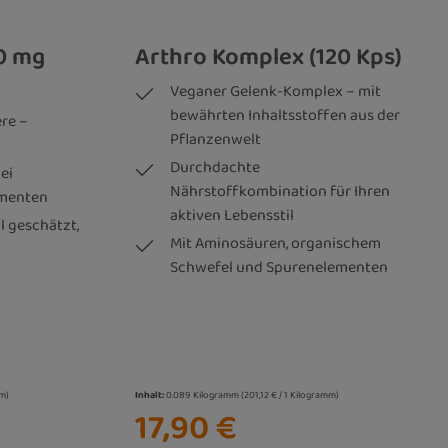
0 mg
Arthro Komplex (120 Kps)
Veganer Gelenk-Komplex – mit
bewährten Inhaltsstoffen aus der
re –
Pflanzenwelt
Durchdachte
ei
Nährstoffkombination für Ihren
ementen
aktiven Lebensstil
l geschätzt,
Mit Aminosäuren, organischem
Schwefel und Spurenelementen
mm)
Inhalt:
0.089 Kilogramm
(201,12 € / 1 Kilogramm)
17,90 €