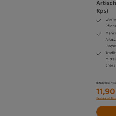
Artisc
Kps)
Wertvo
Pflan
Mehr 
Artis
bewus
Tradi
Mitte
chara
Inhalt:
0.0297 Ki
11,90
Preise inkl. Mw