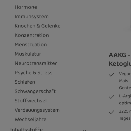
Hormone
Immunsystem
Knochen & Gelenke
Konzentration
Menstruation
AAKG -
Muskulatur
Ketoglu
Neurotransmitter
Psyche & Stress
Vegan
Mais 
Schlafen
Gente
Schwangerschaft
L-Arg
Stoffwechsel
optim
Verdauungssystem
2225 
Tages
Wechseljahre
Inhaltsstoffe