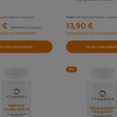
logramm
(86,81 € / 1 Kilogramm)
Inhalt:
0.048 Kilogramm
(289,58 € / 1 Kilogra
0 €
13,90 €
Regulärer Preis:
15,90 €
(18.87% gespart)
St. (DE) zzgl. Versandkosten
Preise inkl. MwSt. (DE) zzgl. Versandko
In den Warenkorb
In den Warenkor
23
%