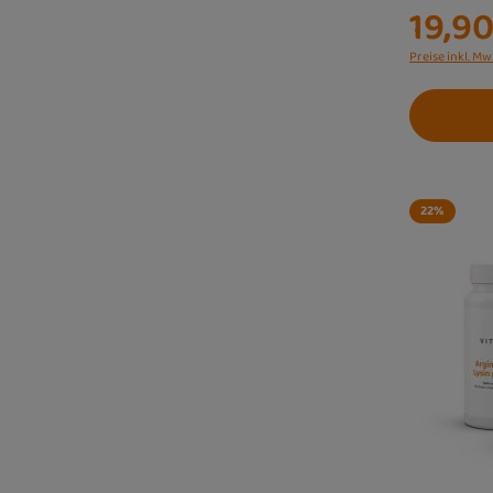
19,90
Preise inkl. Mw
22
%