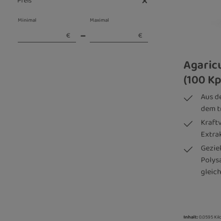
Preis
vegetarisch
Minimal
Maximal
–
€
€
Agaric
(100 Kp
Aus de
dem t
Kraft
Extra
Geziel
Polys
gleic
Inhalt:
0.0595 Ki