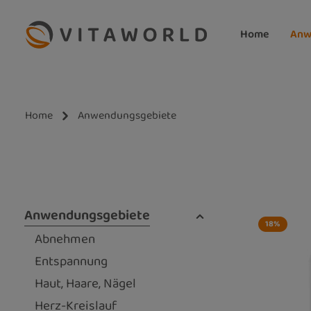
m Hauptinhalt springen
Zur Suche springen
Zur Hauptnavigation springen
Home
Anw
Home
Anwendungsgebiete
Anwendungsgebiete
18
%
Abnehmen
Entspannung
Haut, Haare, Nägel
Herz-Kreislauf