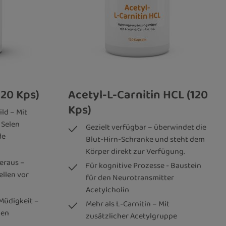
120 Kps)
Acetyl-L-Carnitin HCL (120
Kps)
ild – Mit
d Selen
Gezielt verfügbar – überwindet die
de
Blut-Hirn-Schranke und steht dem
Körper direkt zur Verfügung.
heraus –
Für kognitive Prozesse - Baustein
ellen vor
für den Neurotransmitter
Acetylcholin
Müdigkeit –
Mehr als L-Carnitin – Mit
den
zusätzlicher Acetylgruppe