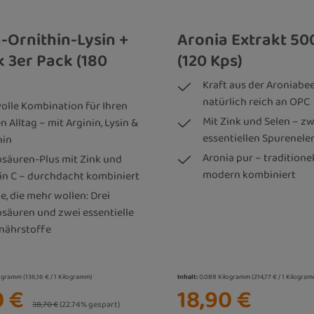
-Ornithin-Lysin +
Aronia Extrakt 50
k 3er Pack (180
(120 Kps)
Kraft aus der Aroniabee
natürlich reich an OPC
volle Kombination für Ihren
Mit Zink und Selen – zw
n Alltag – mit Arginin, Lysin &
essentiellen Spurenel
hin
Aronia pur – traditionel
säuren-Plus mit Zink und
modern kombiniert
in C – durchdacht kombiniert
le, die mehr wollen: Drei
säuren und zwei essentielle
nährstoffe
logramm
(136,16 € / 1 Kilogramm)
Inhalt:
0.088 Kilogramm
(214,77 € / 1 Kilogra
0 €
18,90 €
Regulärer Preis:
38,70 €
(22.74% gespart)