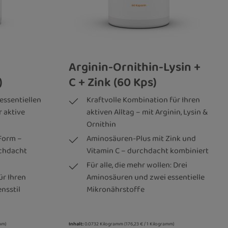
Arginin-Ornithin-Lysin +
)
C + Zink (60 Kps)
essentiellen
Kraftvolle Kombination für Ihren
r aktive
aktiven Alltag – mit Arginin, Lysin &
Ornithin
Form –
Aminosäuren-Plus mit Zink und
rchdacht
Vitamin C – durchdacht kombiniert
Für alle, die mehr wollen: Drei
ür Ihren
Aminosäuren und zwei essentielle
nsstil
Mikronährstoffe
amm)
Inhalt:
0.0732 Kilogramm
(176,23 € / 1 Kilogramm)