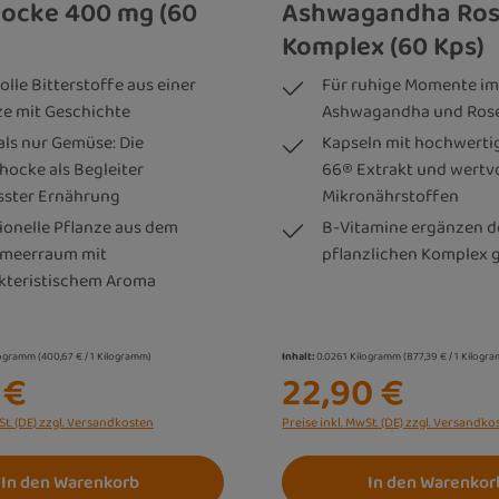
hocke 400 mg (60
Ashwagandha Ro
Komplex (60 Kps)
lle Bitterstoffe aus einer
Für ruhige Momente im 
ze mit Geschichte
Ashwagandha und Ros
als nur Gemüse: Die
Kapseln mit hochwert
chocke als Begleiter
66® Extrakt und wertv
ster Ernährung
Mikronährstoffen
tionelle Pflanze aus dem
B-Vitamine ergänzen d
lmeerraum mit
pflanzlichen Komplex g
kteristischem Aroma
logramm
(400,67 € / 1 Kilogramm)
Inhalt:
0.0261 Kilogramm
(877,39 € / 1 Kilogr
 €
22,90 €
St. (DE) zzgl. Versandkosten
Preise inkl. MwSt. (DE) zzgl. Versandko
In den Warenkorb
In den Warenkor