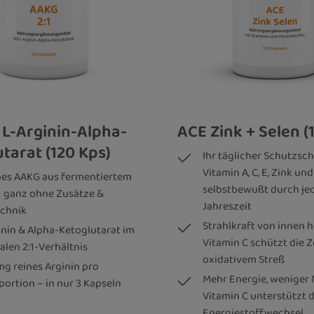
 L-Arginin-Alpha-
ACE Zink + Selen (
tarat (120 Kps)
Ihr täglicher Schutzsch
Vitamin A, C, E, Zink un
es AAKG aus fermentiertem
selbstbewußt durch je
– ganz ohne Zusätze &
Jahreszeit
chnik
Strahlkraft von innen 
inin & Alpha-Ketoglutarat im
Vitamin C schützt die Z
alen 2:1-Verhältnis
oxidativem Streß
mg reines Arginin pro
Mehr Energie, weniger 
portion – in nur 3 Kapseln
Vitamin C unterstützt 
Energiestoffwechsel