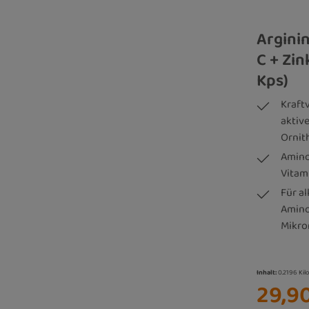
Arginin
C + Zin
Kps)
Kraft
aktive
Ornit
Amino
Vitam
Für al
Amino
Mikro
Inhalt:
0.2196 Ki
29,9