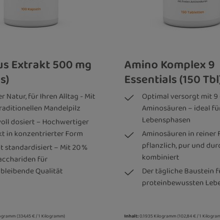
us Extrakt 500 mg
Amino Komplex 9
s)
Essentials (150 Tbl
r Natur, für Ihren Alltag - Mit
Optimal versorgt mit 9 
raditionellen Mandelpilz
Aminosäuren – ideal fü
Lebensphasen
voll dosiert – Hochwertiger
kt in konzentrierter Form
Aminosäuren in reiner 
pflanzlich, pur und du
t standardisiert – Mit 20 %
kombiniert
acchariden für
hbleibende Qualität
Der tägliche Baustein f
proteinbewussten Lebe
logramm
(334,45 € / 1 Kilogramm)
Inhalt:
0.1935 Kilogramm
(102,84 € / 1 Kilogr