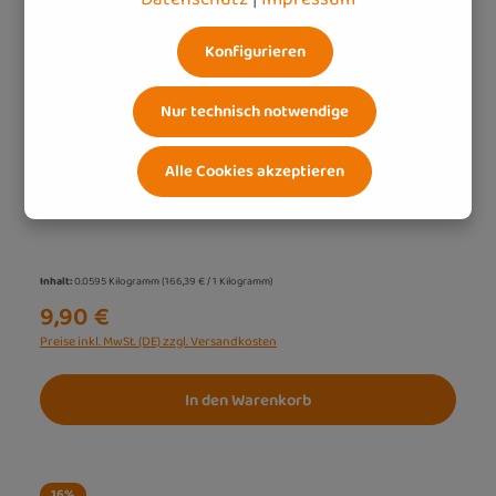
Konfigurieren
MSM 500 mg (100 Kps)
500 mg MSM täglich – natürlich ergänzt für Ihren
Nur technisch notwendige
bewegten Lebensstil
Organischer Schwefel – ein natürlicher Baustein
Alle Cookies akzeptieren
für Enzyme & Strukturproteine
Unterstützt Sie aktiv im Alltag
Inhalt:
0.0595 Kilogramm
(166,39 € / 1 Kilogramm)
9,90 €
Preise inkl. MwSt. (DE) zzgl. Versandkosten
In den Warenkorb
16
%