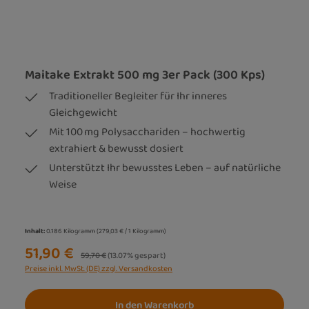
Maitake Extrakt 500 mg 3er Pack (300 Kps)
Traditioneller Begleiter für Ihr inneres
Gleichgewicht
Mit 100 mg Polysacchariden – hochwertig
extrahiert & bewusst dosiert
Unterstützt Ihr bewusstes Leben – auf natürliche
Weise
Inhalt:
0.186 Kilogramm
(279,03 € / 1 Kilogramm)
51,90 €
Regulärer Preis:
59,70 €
(13.07% gespart)
Preise inkl. MwSt. (DE) zzgl. Versandkosten
In den Warenkorb