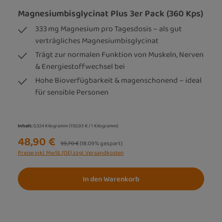
Magnesiumbisglycinat Plus 3er Pack (360 Kps)
333 mg Magnesium pro Tagesdosis – als gut
verträgliches Magnesiumbisglycinat
Trägt zur normalen Funktion von Muskeln, Nerven
& Energiestoffwechsel bei
Hohe Bioverfügbarkeit & magenschonend – ideal
für sensible Personen
Inhalt:
0.324 Kilogramm
(150,93 € / 1 Kilogramm)
48,90 €
Regulärer Preis:
59,70 €
(18.09% gespart)
Preise inkl. MwSt. (DE) zzgl. Versandkosten
In den Warenkorb