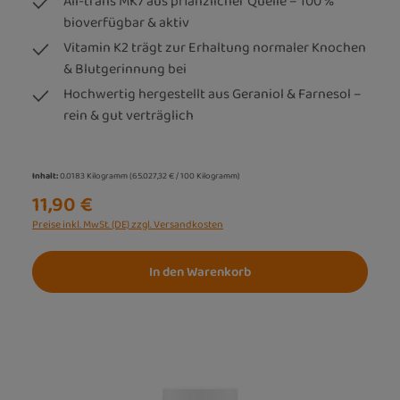
All-trans MK7 aus pflanzlicher Quelle – 100 %
bioverfügbar & aktiv
Vitamin K2 trägt zur Erhaltung normaler Knochen
& Blutgerinnung bei
Hochwertig hergestellt aus Geraniol & Farnesol –
rein & gut verträglich
Inhalt:
0.0183 Kilogramm
(65.027,32 € / 100 Kilogramm)
11,90 €
Preise inkl. MwSt. (DE) zzgl. Versandkosten
In den Warenkorb