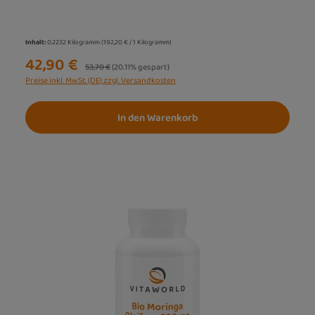
Inhalt:
0.2232 Kilogramm
(192,20 € / 1 Kilogramm)
42,90 €
Regulärer Preis:
53,70 €
(20.11% gespart)
Preise inkl. MwSt. (DE) zzgl. Versandkosten
In den Warenkorb