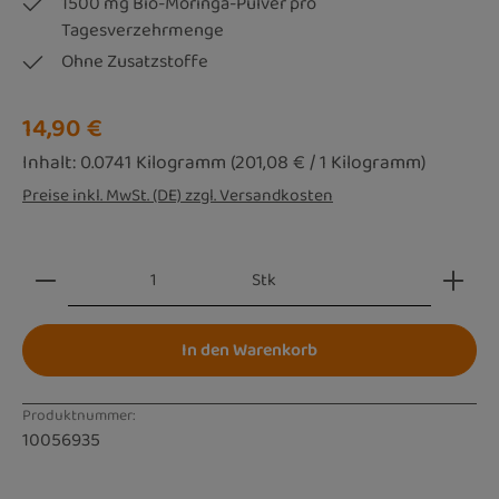
1500 mg Bio-Moringa-Pulver pro
Tagesverzehrmenge
Ohne Zusatzstoffe
Regulärer Preis:
14,90 €
Inhalt:
0.0741 Kilogramm
(201,08 € / 1 Kilogramm)
Preise inkl. MwSt. (DE) zzgl. Versandkosten
Produkt Anzahl: Gib den gewünschten Wert ein oder be
Stk
In den Warenkorb
Produktnummer:
10056935