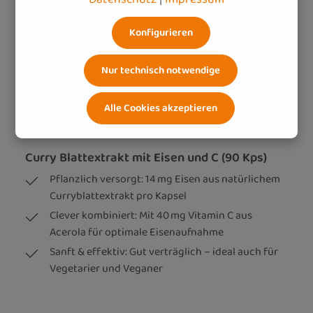
Konfigurieren
Nur technisch notwendige
Alle Cookies akzeptieren
Curry Blattextrakt mit Eisen und C (90 Kps)
Pflanzlich versorgt: 14 mg Eisen aus natürlichem
Curryblattextrakt pro Kapsel
Clever kombiniert: Mit 40 mg Vitamin C aus
Acerola für optimale Eisenaufnahme
Sanft & effektiv: Gut verträglich – ideal auch für
Vegetarier und Veganer