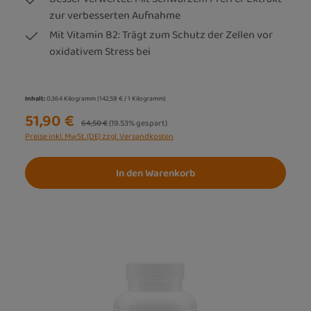
zur verbesserten Aufnahme
Mit Vitamin B2: Trägt zum Schutz der Zellen vor
oxidativem Stress bei
Inhalt:
0.364 Kilogramm
(142,58 € / 1 Kilogramm)
51,90 €
Regulärer Preis:
64,50 €
(19.53% gespart)
Preise inkl. MwSt. (DE) zzgl. Versandkosten
In den Warenkorb