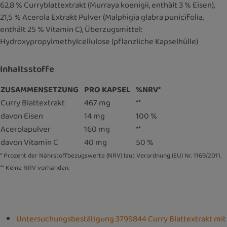
62,8 % Curryblattextrakt (Murraya koenigii, enthält 3 % Eisen),
21,5 % Acerola Extrakt Pulver (Malphigia glabra punicifolia,
enthält 25 % Vitamin C), Überzugsmittel:
Hydroxypropylmethylcellulose (pflanzliche Kapselhülle)
Inhaltsstoffe
ZUSAMMENSETZUNG
PRO KAPSEL
%NRV*
Curry Blattextrakt
467 mg
**
davon Eisen
14 mg
100 %
Acerolapulver
160 mg
**
davon Vitamin C
40 mg
50 %
* Prozent der Nährstoffbezugswerte (NRV) laut Verordnung (EU) Nr. 1169/2011.
** Keine NRV vorhanden.
Untersuchungsbestätigung 3799844 Curry Blattextrakt mit