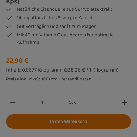
Kps)
Natürliche Eisenquelle aus Curryblattextrakt
14 mg pflanzliches Eisen pro Kapsel
Gut verträglich und sanft zum Magen
Mit 40 mg Vitamin C aus Acerola für optimale
Aufnahme
Regulärer Preis:
22,90 €
Inhalt:
0.0677 Kilogramm
(338,26 € / 1 Kilogramm)
Preise inkl. MwSt. (DE) zzgl. Versandkosten
Produkt Anzahl: Gib den gewünschten Wert ein oder be
Stk
In den Warenkorb