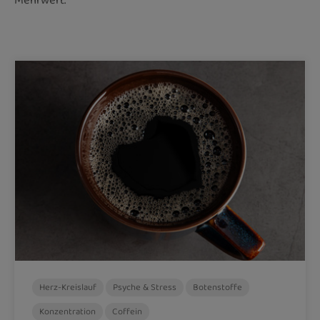
Mehrwert.
Herz-Kreislauf
Psyche & Stress
Botenstoffe
Konzentration
Coffein