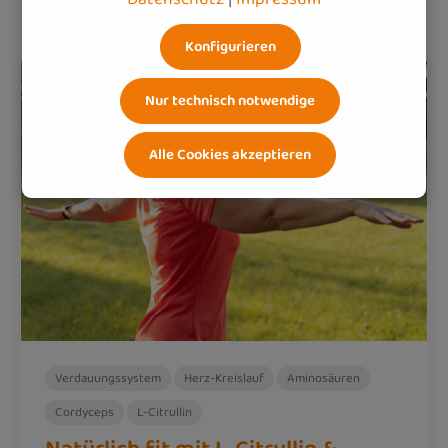
Konfigurieren
Nur technisch notwendige
Alle Cookies akzeptieren
Verdauungssystem
Herz-Kreislauf
Aminosäuren
Cordyceps
L-Citrullin