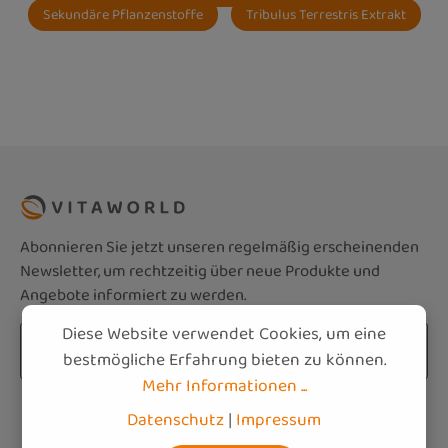
Sekundäre Pflanzenstoffe
Tribulus Terrestris Extrakt
Abonnieren Sie jetzt unseren regelmäßig erscheinenden
Newsletter, um rechtzeitig über neue Produkte und
Angebote informiert zu werden.
Diese Website verwendet Cookies, um eine
E-Mail-Adresse*
bestmögliche Erfahrung bieten zu können.
Mehr Informationen ...
Datenschutz
Die mit einem Stern (*) markierten Felder sind
Datenschutz
|
Impressum
Ich habe die
Datenschutzbestimmungen
zur