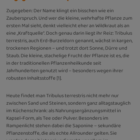
Zugegeben: Der Name klingt ein bisschen wie ein
Zauberspruch. Und wer die kleine, wehrhafte Pflanze zum
ersten Mal sieht, denkt vielleicht eher an Wildkraut als an
eine „Kraftquelle“. Doch genau darin liegt ihr Reiz: Tribulus
terrestris, auch Erd-Burzeldorn genannt, wächst in kargen,
trockenen Regionen – und trotzt dort Sonne, Dürre und
Staub. Die kleine, stachelige Frucht der Pflanze ist es, die
in der traditionellen Pflanzenheilkunde seit
Jahrhunderten genutzt wird – besonders wegen ihrer
robusten Inhaltsstoffe [1].
Heute findet man Tribulus terrestris nicht mehr nur
zwischen Sand und Steinen, sondern ganz alltagstauglich
im Küchenschrank: als Nahrungsergänzungsmittel in
Kapsel-Form, als Tee oder Pulver. Besonders im
Rampenlicht stehen dabei die Saponine – sekundäre
Pflanzenstoffe, die als echte Allrounder gelten. Sie