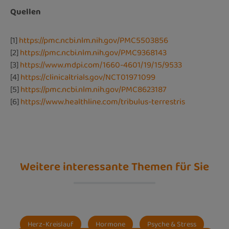
Quellen
[1]
https://pmc.ncbi.nlm.nih.gov/PMC5503856
[2]
https://pmc.ncbi.nlm.nih.gov/PMC9368143
[3]
https://www.mdpi.com/1660-4601/19/15/9533
[4]
https://clinicaltrials.gov/NCT01971099
[5]
https://pmc.ncbi.nlm.nih.gov/PMC8623187
[6]
https://www.healthline.com/tribulus-terrestris
Weitere interessante Themen für Sie
Herz-Kreislauf
Hormone
Psyche & Stress