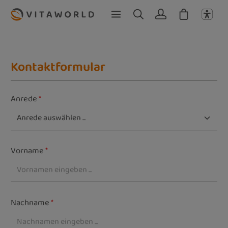
Zum Hauptinhalt springen
Kontaktformular
Anrede
*
Vorname
*
Nachname
*