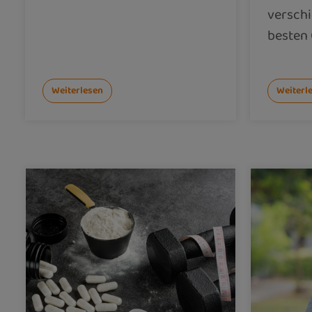
versch
besten 
Weiterlesen
Weiterl