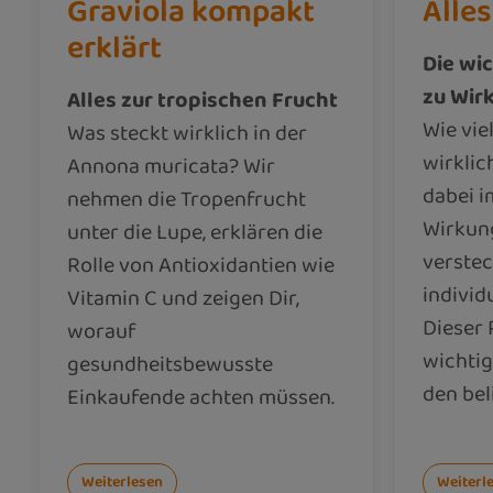
Graviola kompakt
Alles
erklärt
Die wi
zu Wir
Alles zur tropischen Frucht
Wie vie
Was steckt wirklich in der
wirklic
Annona muricata? Wir
dabei i
nehmen die Tropenfrucht
Wirkun
unter die Lupe, erklären die
verstec
Rolle von Antioxidantien wie
individ
Vitamin C und zeigen Dir,
Dieser 
worauf
wichti
gesundheitsbewusste
den be
Einkaufende achten müssen.
Weiterlesen
Weiterl