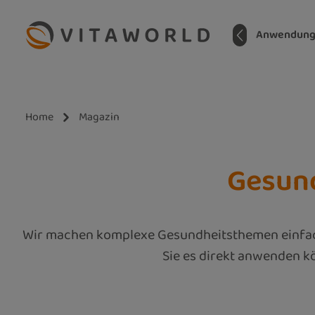
m Hauptinhalt springen
Zur Suche springen
Zur Hauptnavigation springen
Home
Anwendung
Home
Magazin
Gesund
Wir machen komplexe Gesundheitsthemen einfach. 
Sie es direkt anwenden kö