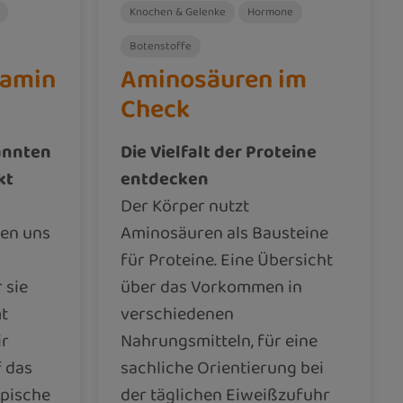
Knochen & Gelenke
Hormone
Botenstoffe
iamin
Aminosäuren im
Check
annten
Die Vielfalt der Proteine
kt
entdecken
Der Körper nutzt
ten uns
Aminosäuren als Bausteine
für Proteine. Eine Übersicht
 sie
über das Vorkommen in
t
verschiedenen
ir
Nahrungsmitteln, für eine
f das
sachliche Orientierung bei
ypische
der täglichen Eiweißzufuhr