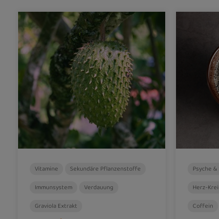
Vitamine
Sekundäre Pflanzenstoffe
Psyche & 
Immunsystem
Verdauung
Herz-Krei
Graviola Extrakt
Coffein