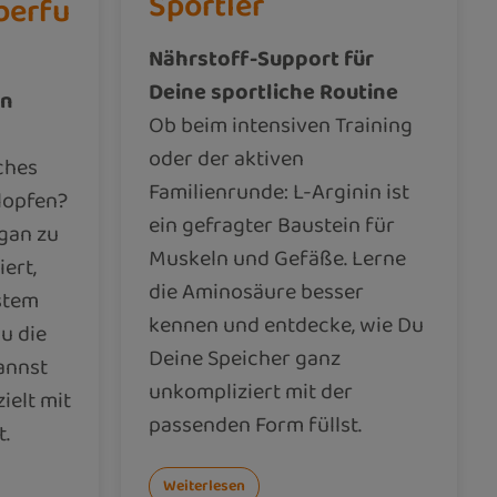
Sportler
berfu
Nährstoff-Support für
Deine sportliche Routine
en
Ob beim intensiven Training
oder der aktiven
ches
Familienrunde: L-Arginin ist
lopfen?
ein gefragter Baustein für
gan zu
Muskeln und Gefäße. Lerne
ert,
die Aminosäure besser
stem
kennen und entdecke, wie Du
u die
Deine Speicher ganz
annst
unkompliziert mit der
ielt mit
passenden Form füllst.
t.
Weiterlesen