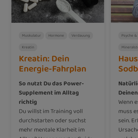
Muskulatur
Hormone
Verdauung
Psyche & 
Kreatin
Mineralst
Kreatin: Dein
Haus
Energie-Fahrplan
Sodb
So nutzt Du das Power-
Natürli
Supplement im Alltag
Deine
richtig
Wenn es
Du willst im Training voll
muss es
durchstarten oder suchst
sein. E
mehr mentale Klarheit im
Ursach