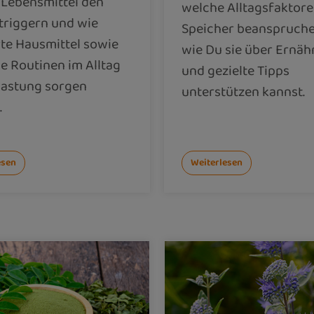
 Lebensmittel den
welche Alltagsfaktore
triggern und wie
Speicher beanspruch
te Hausmittel sowie
wie Du sie über Ernä
e Routinen im Alltag
und gezielte Tipps
lastung sorgen
unterstützen kannst.
.
esen
Weiterlesen