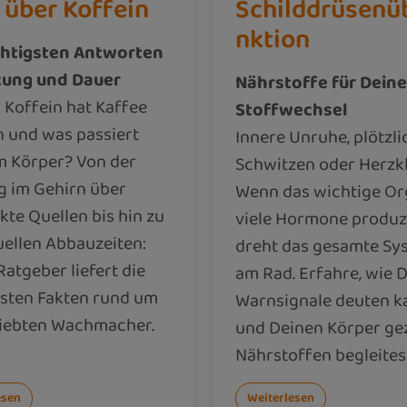
 über Koffein
Schilddrüsenü
nktion
chtigsten Antworten
kung und Dauer
Nährstoffe für Dein
l Koffein hat Kaffee
Stoffwechsel
h und was passiert
Innere Unruhe, plötzli
m Körper? Von der
Schwitzen oder Herzk
g im Gehirn über
Wenn das wichtige Or
kte Quellen bis hin zu
viele Hormone produzi
uellen Abbauzeiten:
dreht das gesamte Sy
Ratgeber liefert die
am Rad. Erfahre, wie D
gsten Fakten rund um
Warnsignale deuten k
liebten Wachmacher.
und Deinen Körper gez
Nährstoffen begleites
esen
Weiterlesen