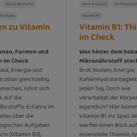
Mikronährstoffe
Herz-Kreislauf
Stoffwechsel
 Komplex
Vitamin B1
en zu Vitamin
Vitamin B1: Th
im Check
onen, Formen und
Was hinter dem bek
n im Check
Mikronährstoff stec
aut, Energie und
Brot, Nudeln, Energie:
ration gleichzeitig
Kohlenhydrate beglei
machen, lohnt sich
jeden Tag. Doch wie
k auf die
verarbeitet der Körper
hrstoffe. Erfahre im
eigentlich? Hier komm
alles über die
Vitamin B1 ins Spiel. W
logischen Aufgaben
werfen einen Blick au
cin (Vitamin B3),
essenzielle Thiamin, t