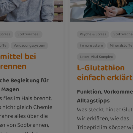
Stress
Stoffwechsel
Psyche & Stress
Stoffwechs
offe
Verdauungssystem
Immunsystem
Mineralstoffe
mittel bei
Leber-Vital Komplex
rennen
L-Glutathion
einfach erklärt
che Begleitung für
n Magen
Funktion, Vorkomme
 fies im Hals brennt,
Alltagstipps
 nicht gleich Chemie
Was steckt hinter Glu
rfahre alles über die
Wir erklären, wie das
en von Sodbrennen,
Tripeptid im Körper wi