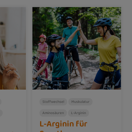
Stoffwechsel
Muskulatur
Aminosäuren
L-Arginin
L-Arginin für