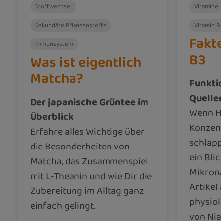
Stoffwechsel
Vitamine
Sekundäre Pflanzenstoffe
Vitamin B
Fakt
Immunsystem
B3
Was ist eigentlich
Matcha?
Funkti
Quelle
Der japanische Grüntee im
Wenn H
Überblick
Konzent
Erfahre alles Wichtige über
schlapp
die Besonderheiten von
ein Blic
Matcha, das Zusammenspiel
Mikronä
mit L-Theanin und wie Dir die
Artikel 
Zubereitung im Alltag ganz
physio
einfach gelingt.
von Nia