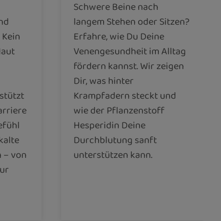
Schwere Beine nach
und
langem Stehen oder Sitzen?
 Kein
Erfahre, wie Du Deine
Haut
Venengesundheit im Alltag
fördern kannst. Wir zeigen
Dir, was hinter
stützt
Krampfadern steckt und
arriere
wie der Pflanzenstoff
efühl
Hesperidin Deine
kalte
Durchblutung sanft
n – von
unterstützen kann.
zur