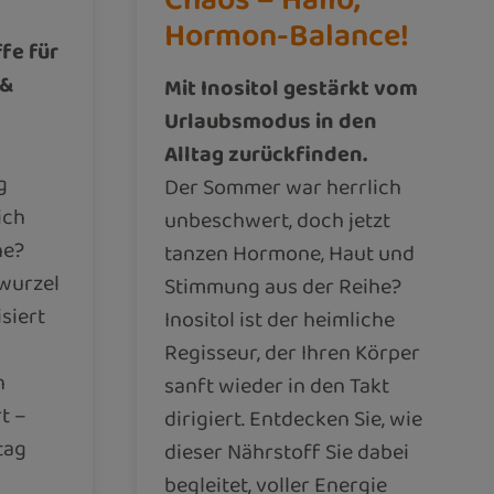
Hormon-Balance!
fe für
 &
Mit Inositol gestärkt vom
Urlaubsmodus in den
Alltag zurückfinden.
g
Der Sommer war herrlich
ich
unbeschwert, doch jetzt
he?
tanzen Hormone, Haut und
swurzel
Stimmung aus der Reihe?
siert
Inositol ist der heimliche
Regisseur, der Ihren Körper
n
sanft wieder in den Takt
t –
dirigiert. Entdecken Sie, wie
tag
dieser Nährstoff Sie dabei
begleitet, voller Energie