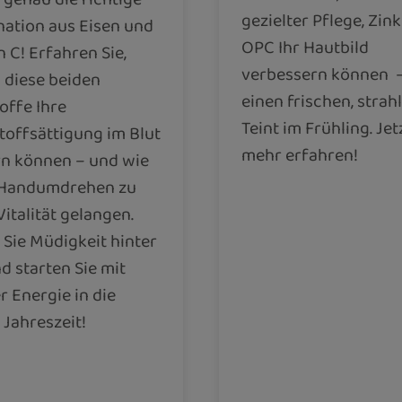
gezielter Pflege, Zin
ation aus Eisen und
OPC Ihr Hautbild
 C! Erfahren Sie,
verbessern können
diese beiden
einen frischen, stra
offe Ihre
Teint im Frühling. Jet
toffsättigung im Blut
mehr erfahren!
rn können – und wie
 Handumdrehen zu
italität gelangen.
 Sie Müdigkeit hinter
d starten Sie mit
r Energie in die
Jahreszeit!