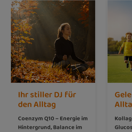
Ihr stiller DJ für
Gele
den Alltag
Allt
Coenzym Q10 – Energie im
Kolla
Hintergrund, Balance im
Gluco