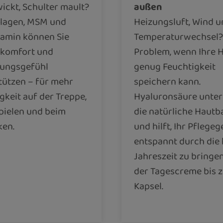
wickt, Schulter mault?
außen
llagen, MSM und
Heizungsluft, Wind 
amin können Sie
Temperaturwechsel?
komfort und
Problem, wenn Ihre 
ungsgefühl
genug Feuchtigkeit
tützen – für mehr
speichern kann.
gkeit auf der Treppe,
Hyaluronsäure unter
pielen und beim
die natürliche Hautb
en.
und hilft, Ihr Pflegeg
entspannt durch die 
Jahreszeit zu bringe
der Tagescreme bis 
Kapsel.