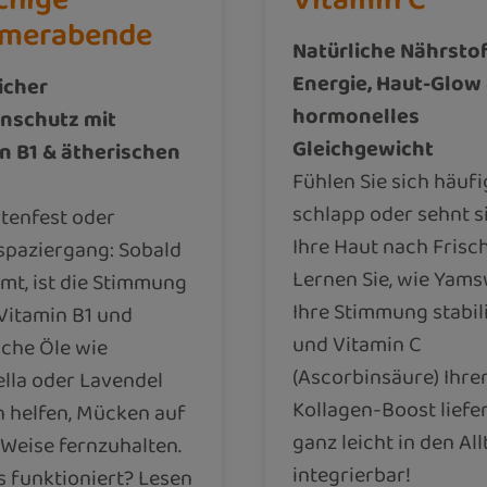
merabende
Natürliche Nährstof
Energie, Haut-Glow
icher
hormonelles
nschutz mit
Gleichgewicht
n B1 & ätherischen
Fühlen Sie sich häufi
schlapp oder sehnt s
tenfest oder
Ihre Haut nach Frisc
paziergang: Sobald
Lernen Sie, wie Yam
mt, ist die Stimmung
Ihre Stimmung stabili
 Vitamin B1 und
und Vitamin C
sche Öle wie
(Ascorbinsäure) Ihre
ella oder Lavendel
Kollagen-Boost liefer
 helfen, Mücken auf
ganz leicht in den All
 Weise fernzuhalten.
integrierbar!
s funktioniert? Lesen