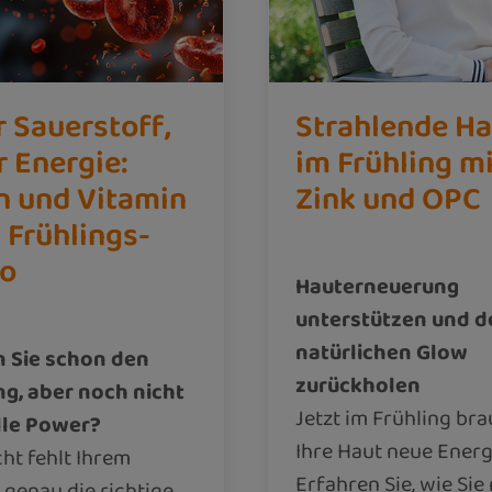
 Sauerstoff,
Strahlende Ha
 Energie:
im Frühling m
n und Vitamin
Zink und OPC
s Frühlings-
bo
Hauterneuerung
unterstützen und d
natürlichen Glow
 Sie schon den
zurückholen
ng, aber noch nicht
Jetzt im Frühling br
lle Power?
Ihre Haut neue Energ
cht fehlt Ihrem
Erfahren Sie, wie Sie
 genau die richtige