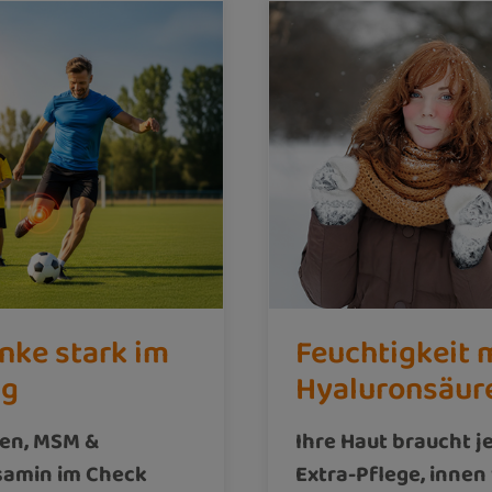
nke stark im
Feuchtigkeit 
ag
Hyaluronsäur
gen, MSM &
Ihre Haut braucht j
samin im Check
Extra-Pflege, innen