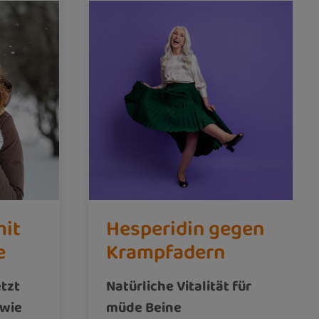
mit
Hesperidin gegen
e
Krampfadern
etzt
Natürliche Vitalität für
 wie
müde Beine