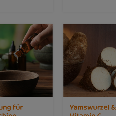
ung für
Yamswurzel &
chige
Vitamin C