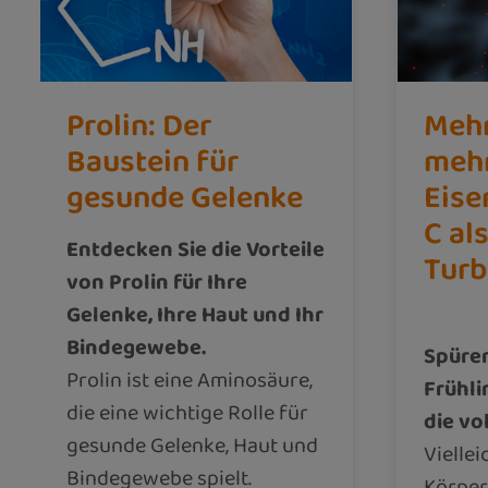
Prolin: Der
Mehr
Baustein für
mehr
gesunde Gelenke
Eise
C al
Entdecken Sie die Vorteile
Tur
von Prolin für Ihre
Gelenke, Ihre Haut und Ihr
Bindegewebe.
Spüren
Prolin ist eine Aminosäure,
Frühli
die eine wichtige Rolle für
die vo
gesunde Gelenke, Haut und
Viellei
Bindegewebe spielt.
Körper