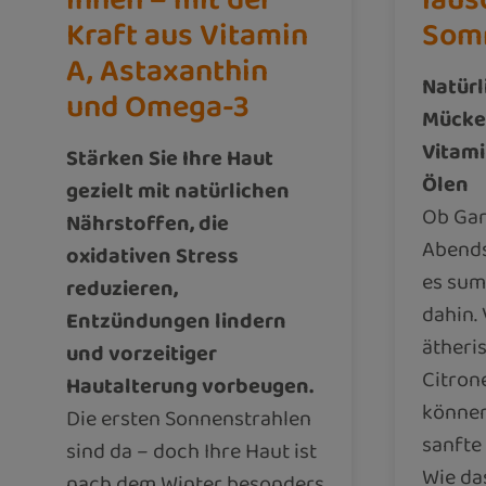
Kraft aus Vitamin
Som
A, Astaxanthin
Natürl
und Omega-3
Mücke
Vitami
Stärken Sie Ihre Haut
Ölen
gezielt mit natürlichen
Ob Gar
Nährstoffen, die
Abends
oxidativen Stress
es sum
reduzieren,
dahin.
Entzündungen lindern
ätheri
und vorzeitiger
Citron
Hautalterung vorbeugen.
können
Die ersten Sonnenstrahlen
sanfte
sind da – doch Ihre Haut ist
Wie da
nach dem Winter besonders