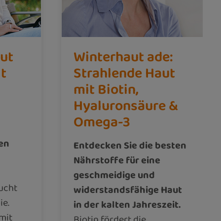
ut
Winterhaut ade:
it
Strahlende Haut
mit Biotin,
Hyaluronsäure &
Omega-3
en
Entdecken Sie die besten
Nährstoffe für eine
geschmeidige und
aucht
widerstandsfähige Haut
ie.
in der kalten Jahreszeit.
 mit
Biotin fördert die