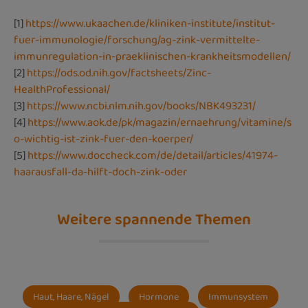
[1]
https://www.ukaachen.de/kliniken-institute/institut-
fuer-immunologie/forschung/ag-zink-vermittelte-
immunregulation-in-praeklinischen-krankheitsmodellen/
[2]
https://ods.od.nih.gov/factsheets/Zinc-
HealthProfessional/
[3]
https://www.ncbi.nlm.nih.gov/books/NBK493231/
[4]
https://www.aok.de/pk/magazin/ernaehrung/vitamine/s
o-wichtig-ist-zink-fuer-den-koerper/
[5]
https://www.doccheck.com/de/detail/articles/41974-
haarausfall-da-hilft-doch-zink-oder
Weitere spannende Themen
Haut, Haare, Nägel
Hormone
Immunsystem