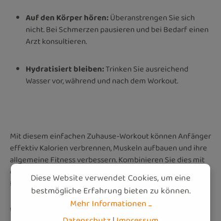
Auf den Körper hören:
Überanstrengen Sie sich
nicht. Bei Schmerzen pausieren und bei Bedarf einen
Arzt konsultieren.
Hydratisiert bleiben:
Trinken Sie ausreichend
Wasser vor, während und nach dem Workout.
Mit diesem einfachen Zuhause-Workout können Anfänger
effektiv Kalorien verbrennen, Muskeln aufbauen und ihre
allgemeine Fitness verbessern. Kombinieren Sie dies mit
einer gesunden Ernährung und Sie werden schnell
Diese Website verwendet Cookies, um eine
Fortschritte sehen!
bestmögliche Erfahrung bieten zu können.
Mehr Informationen ...
Wie abnehmen ohne Sport?
Datenschutz
|
Impressum