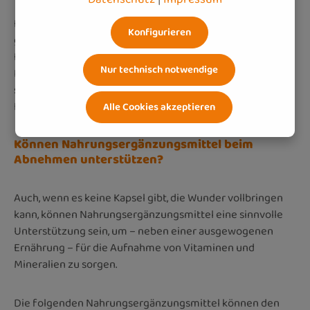
Für manche Menschen ist intensiver Sport aufgrund von
Konfigurieren
gesundheitlichen Gründen nicht möglich. In solchen
Fällen können angepasste Bewegungsformen wie Yoga,
Nur technisch notwendige
Pilates oder sanfte Spaziergänge eine gute Alternative
sein, um den Stoffwechsel anzukurbeln und dennoch
Kalorien zu verbrennen.
Alle Cookies akzeptieren
Können Nahrungsergänzungsmittel beim
Abnehmen unterstützen?
Auch, wenn es keine Kapsel gibt, die Wunder vollbringen
kann, können Nahrungsergänzungsmittel eine sinnvolle
Unterstützung sein, um – neben einer ausgewogenen
Ernährung – für die Aufnahme von Vitaminen und
Mineralien zu sorgen.
Die folgenden Nahrungsergänzungsmittel können den