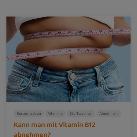
Konzentration
Vitamine
Stoffwechsel
Abnehmen
Kann man mit Vitamin B12
abnehmen?