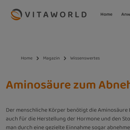
m Hauptinhalt springen
Zur Suche springen
Zur Hauptnavigation springen
Home
Anw
Home
Magazin
Wissenswertes
Aminosäure zum Abn
Der menschliche Körper benötigt die Aminosäure L-
auch für die Herstellung der Hormone und den Sto
man durch eine gezielte Einnahme sogar abnehmen 