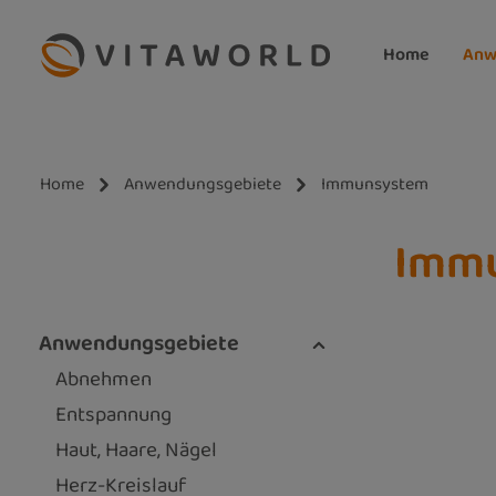
m Hauptinhalt springen
Zur Suche springen
Zur Hauptnavigation springen
Home
Anw
Home
Anwendungsgebiete
Immunsystem
Imm
Anwendungsgebiete
Abnehmen
Entspannung
Haut, Haare, Nägel
Herz-Kreislauf