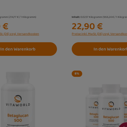
ogramm
(214,77 € / 1 Kilogramm)
Inhalt:
0.0237 Kilogramm
(966,24 € / 1 Kilogr
 €
22,90 €
St. (DE) zzgl. Versandkosten
Preise inkl. MwSt. (DE) zzgl. Versandko
In den Warenkorb
In den Warenkor
8
%