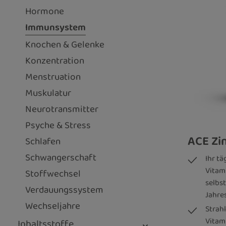
Hormone
Immunsystem
Knochen & Gelenke
Konzentration
Menstruation
Muskulatur
Neurotransmitter
Psyche & Stress
ACE Zin
Schlafen
Schwangerschaft
Ihr tä
Vitami
Stoffwechsel
selbs
Verdauungssystem
Jahre
Wechseljahre
Strah
Vitami
Inhaltsstoffe