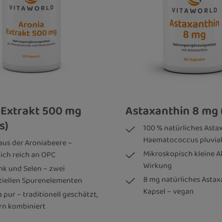
 Extrakt 500 mg
Astaxanthin 8 mg 
s)
100 % natürliches Asta
Haematococcus pluvial
 aus der Aroniabeere –
Mikroskopisch kleine A
lich reich an OPC
Wirkung
ink und Selen – zwei
8 mg natürliches Astax
tiellen Spurenelementen
Kapsel – vegan
 pur – traditionell geschätzt,
n kombiniert