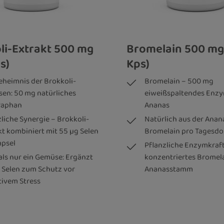
li-Extrakt 500 mg
Bromelain 500 mg
s)
Kps)
eheimnis der Brokkoli-
Bromelain – 500 mg
sen: 50 mg natürliches
eiweißspaltendes Enzy
raphan
Ananas
zliche Synergie – Brokkoli-
Natürlich aus der Ananas
kt kombiniert mit 55 µg Selen
Bromelain pro Tagesdo
apsel
Pflanzliche Enzymkraft
als nur ein Gemüse: Ergänzt
konzentriertes Bromel
 Selen zum Schutz vor
Ananasstamm
tivem Stress