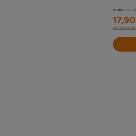
Inhalt:
0.0705 Ki
17,90
Preise inkl. Mw