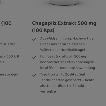
 (100
Chagapilz Extrakt 500 mg
(100 Kps)
Aus Wildsammlung: Hochwertiger
m aus der
Chaga aus naturbelassenen
Wäldern der Nordhalbkugel
 – 500 F.I.P.
Kompakt & kraftvoll: 500 mg
sis
konzentrierter Extrakt pro Kapsel –
ideal für die moderne Anwendung
 –
ain aus dem
Tradition trifft Qualität: Seit
Jahrhunderten geschätzt – heute
als standardisierter Extrakt
verfügbar