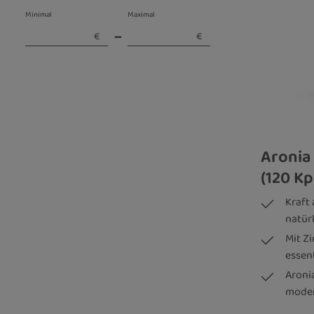
vegetarisch
Minimal
Maximal
–
€
€
Aronia
(120 Kp
Kraft
natür
Mit Z
essen
Aronia
moder