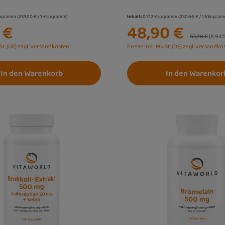
logramm
(253,90 € / 1 Kilogramm)
Inhalt:
0.212 Kilogramm
(230,66 € / 1 Kilogra
 €
48,90 €
Regulärer Pre
53,70 €
(8.94
St. (DE) zzgl. Versandkosten
Preise inkl. MwSt. (DE) zzgl. Versandko
In den Warenkorb
In den Warenkor