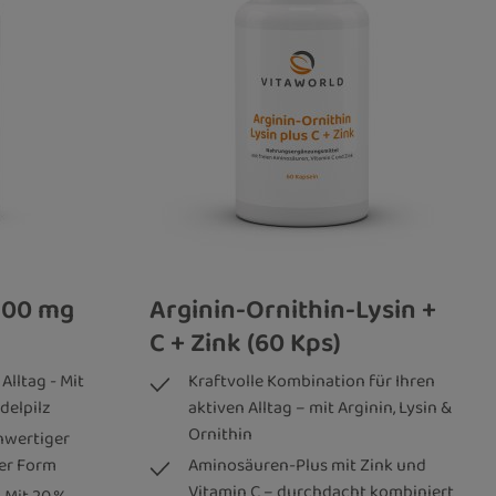
500 mg
Arginin-Ornithin-Lysin +
C + Zink (60 Kps)
Alltag - Mit
Kraftvolle Kombination für Ihren
delpilz
aktiven Alltag – mit Arginin, Lysin &
Ornithin
chwertiger
ter Form
Aminosäuren-Plus mit Zink und
Vitamin C – durchdacht kombiniert