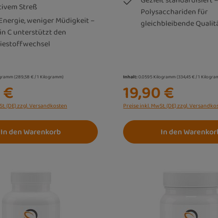
Gezielt standardisiert –
tivem Streß
Polysacchariden für
Energie, weniger Müdigkeit –
gleichbleibende Qualit
in C unterstützt den
iestoffwechsel
ogramm
(289,58 € / 1 Kilogramm)
Inhalt:
0.0595 Kilogramm
(334,45 € / 1 Kilogr
 €
19,90 €
St. (DE) zzgl. Versandkosten
Preise inkl. MwSt. (DE) zzgl. Versandko
In den Warenkorb
In den Warenkor