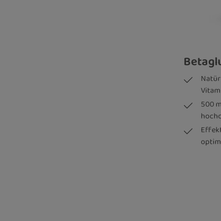
Natür
Vitam
500 m
hochd
Effek
optim