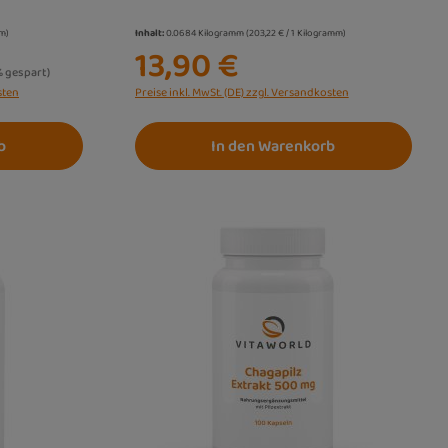
mm)
Inhalt:
0.0684 Kilogramm
(203,22 € / 1 Kilogramm)
13,90 €
is:
% gespart)
sten
Preise inkl. MwSt. (DE) zzgl. Versandkosten
b
In den Warenkorb