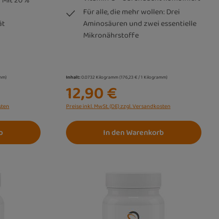
 Mit 20 %
Für alle, die mehr wollen: Drei
ät
Aminosäuren und zwei essentielle
Mikronährstoffe
amm)
Inhalt:
0.0732 Kilogramm
(176,23 € / 1 Kilogramm)
12,90 €
sten
Preise inkl. MwSt. (DE) zzgl. Versandkosten
b
In den Warenkorb