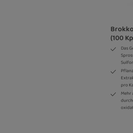
Brokko
(100 Kp
Das G
Spros
Sulfo
Pflan
Extra
pro K
Mehr 
durch
oxida