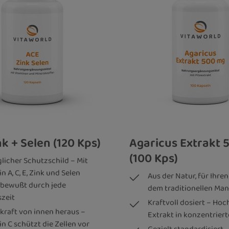
k + Selen (120 Kps)
Agaricus Extrakt 
(100 Kps)
glicher Schutzschild – Mit
n A, C, E, Zink und Selen
Aus der Natur, für Ihren 
tbewußt durch jede
dem traditionellen Man
szeit
Kraftvoll dosiert – Ho
lkraft von innen heraus –
Extrakt in konzentrier
n C schützt die Zellen vor