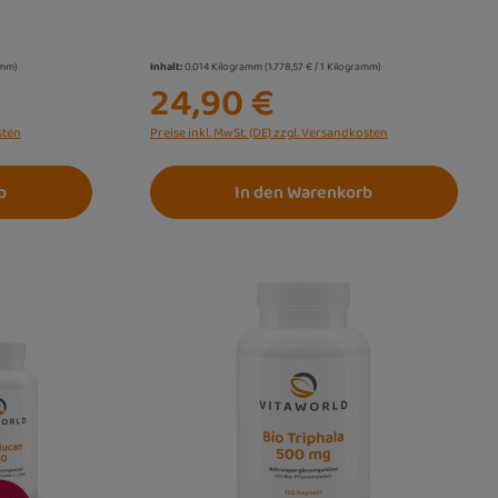
amm)
Inhalt:
0.014 Kilogramm
(1.778,57 € / 1 Kilogramm)
24,90 €
sten
Preise inkl. MwSt. (DE) zzgl. Versandkosten
b
In den Warenkorb