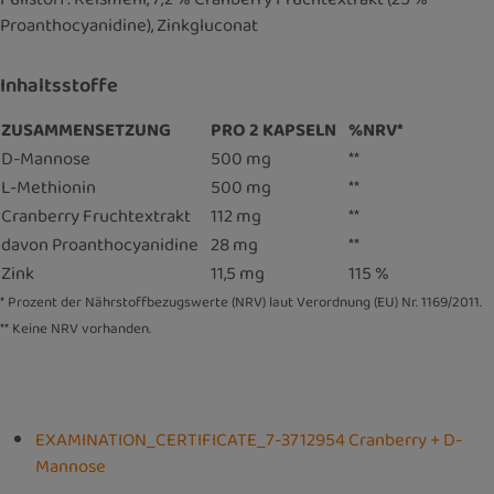
Proanthocyanidine), Zinkgluconat
Inhaltsstoffe
ZUSAMMENSETZUNG
PRO 2 KAPSELN
%NRV*
D-Mannose
500 mg
**
L-Methionin
500 mg
**
Cranberry Fruchtextrakt
112 mg
**
davon Proanthocyanidine
28 mg
**
Zink
11,5 mg
115 %
* Prozent der Nährstoffbezugswerte (NRV) laut Verordnung (EU) Nr. 1169/2011.
** Keine NRV vorhanden.
EXAMINATION_CERTIFICATE_7-3712954 Cranberry + D-
Mannose