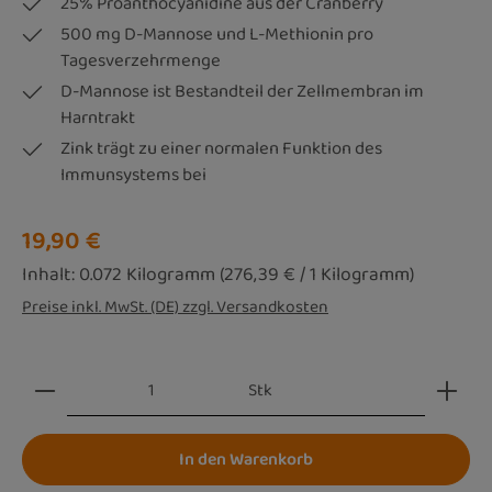
25% Proanthocyanidine aus der Cranberry
500 mg D-Mannose und L-Methionin pro
Tagesverzehrmenge
D-Mannose ist Bestandteil der Zellmembran im
Harntrakt
Zink trägt zu einer normalen Funktion des
Immunsystems bei
Regulärer Preis:
19,90 €
Inhalt:
0.072 Kilogramm
(276,39 € / 1 Kilogramm)
Preise inkl. MwSt. (DE) zzgl. Versandkosten
Produkt Anzahl: Gib den gewünschten Wert ein oder be
Stk
In den Warenkorb