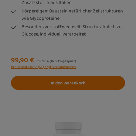
Zusatzstoffe, aus Italien
Körpereigen: Baustein natürlicher Zellstrukturen
wie Glycoproteine
Besonders verstoffwechselt: Strukturähnlich zu
Glucose, individuell verarbeitet
99,90 €
Regulärer Preis:
119,90 €
(16.68% gespart)
Preise inkl. MwSt. (DE) zzgl. Versandkosten
In den Warenkorb