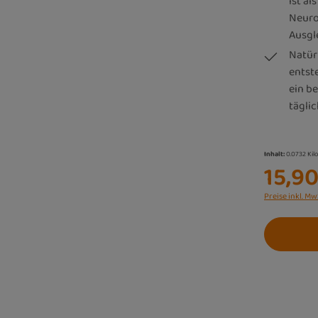
ist a
Neuro
Ausgl
Natür
entst
ein b
tägli
Inhalt:
0.0732 Ki
15,90
Preise inkl. Mw