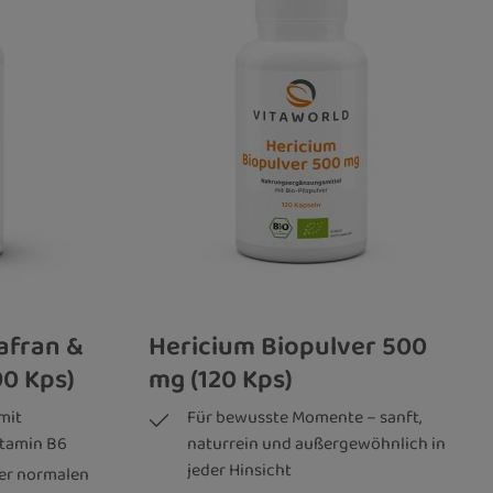
Safran &
Hericium Biopulver 500
90 Kps)
mg (120 Kps)
mit
Für bewusste Momente – sanft,
itamin B6
naturrein und außergewöhnlich in
jeder Hinsicht
ner normalen