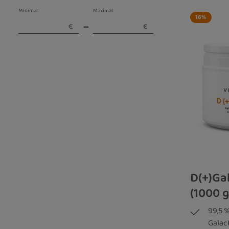
Minimal
Maximal
16
%
–
€
€
D(+)Ga
(1000 g
99,5 
Galac