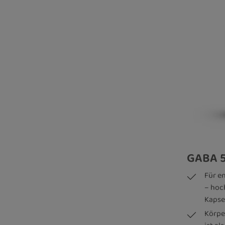
GABA 5
Für e
– hoc
Kapse
Körpe