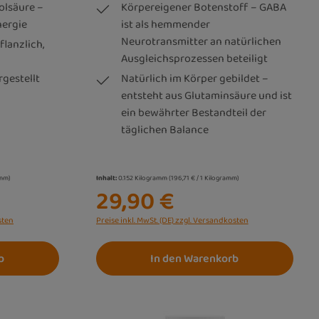
olsäure –
Körpereigener Botenstoff – GABA
nergie
ist als hemmender
Neurotransmitter an natürlichen
flanzlich,
Ausgleichsprozessen beteiligt
gestellt
Natürlich im Körper gebildet –
entsteht aus Glutaminsäure und ist
ein bewährter Bestandteil der
täglichen Balance
amm)
Inhalt:
0.152 Kilogramm
(196,71 € / 1 Kilogramm)
29,90 €
sten
Preise inkl. MwSt. (DE) zzgl. Versandkosten
b
In den Warenkorb