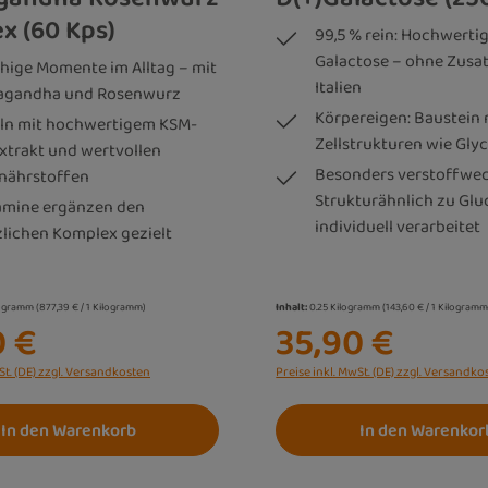
x (60 Kps)
99,5 % rein: Hochwertig
Galactose – ohne Zusat
uhige Momente im Alltag – mit
Italien
agandha und Rosenwurz
Körpereigen: Baustein 
ln mit hochwertigem KSM-
Zellstrukturen wie Gly
xtrakt und wertvollen
Besonders verstoffwec
nährstoffen
Strukturähnlich zu Glu
amine ergänzen den
individuell verarbeitet
zlichen Komplex gezielt
logramm
(877,39 € / 1 Kilogramm)
Inhalt:
0.25 Kilogramm
(143,60 € / 1 Kilogramm
0 €
35,90 €
St. (DE) zzgl. Versandkosten
Preise inkl. MwSt. (DE) zzgl. Versandko
In den Warenkorb
In den Warenkor