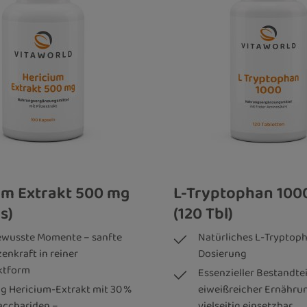
um Extrakt 500 mg
L-Tryptophan 100
s)
(120 Tbl)
ewusste Momente – sanfte
Natürliches L-Tryptoph
enkraft in reiner
Dosierung
ktform
Essenzieller Bestandtei
g Hericium-Extrakt mit 30 %
eiweißreicher Ernähru
acchariden –
vielseitig einsetzbar