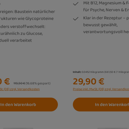
Mit B12, Magnesium & F
n
für Psyche, Nerven & E
reigen: Baustein natürlicher
Klar in der Rezeptur – p
trukturen wie Glycoproteine
bewusst gewählt,
ders verstoffwechselt:
verantwortungsvoll her
turähnlich zu Glucose,
duell verarbeitet
Inhalt:
0.0452 Kilogramm
(661,50 € / 1 Kilogr
0 €
29,90 €
Regulärer Preis:
119,90 €
(16.68% gespart)
St. (DE) zzgl. Versandkosten
Preise inkl. MwSt. (DE) zzgl. Versandko
In den Warenkorb
In den Warenkor