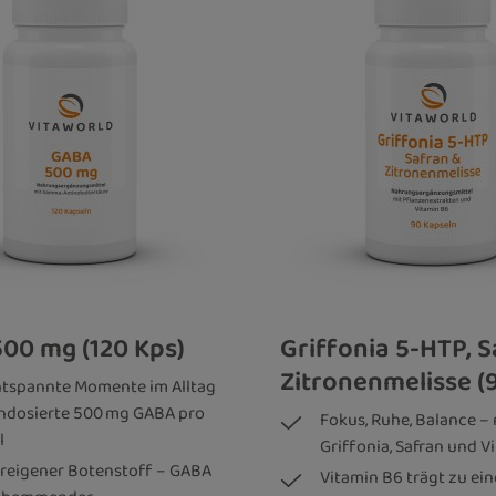
00 mg (120 Kps)
Griffonia 5-HTP, 
Zitronenmelisse (
ntspannte Momente im Alltag
hdosierte 500 mg GABA pro
Fokus, Ruhe, Balance – 
l
Griffonia, Safran und V
reigener Botenstoff – GABA
Vitamin B6 trägt zu ei