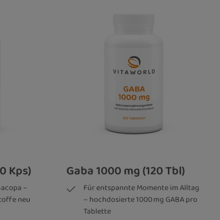
0 Kps)
Gaba 1000 mg (120 Tbl)
Bacopa –
Für entspannte Momente im Alltag
toffe neu
– hochdosierte 1000 mg GABA pro
Tablette