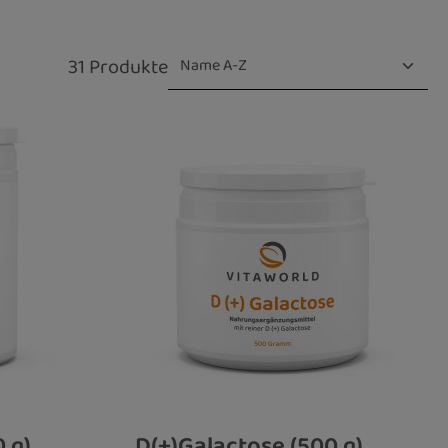
31 Produkte
 g)
D(+)Galactose (500 g)