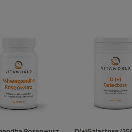
gandha Rosenwurz
D(+)Galactose (250