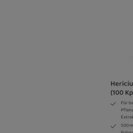
Herici
(100 Kp
Für b
Pflanz
Extra
500 m
Polys