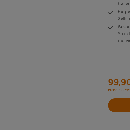
Italie
Körpe
Zells
Beson
Struk
indivi
99,9
Preise inkl. Mw