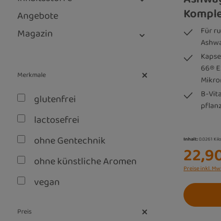
Komple
Angebote
Für r
Magazin
Ashw
Kapse
66® E
Merkmale
Mikro
B-Vit
glutenfrei
pflan
lactosefrei
ohne Gentechnik
Inhalt:
0.0261 Ki
22,9
ohne künstliche Aromen
Preise inkl. Mw
vegan
vegetarisch
Preis