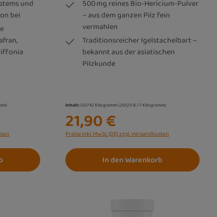
ystems und
500 mg reines Bio-Hericium-Pulver
on bei
– aus dem ganzen Pilz fein
vermahlen
le
afran,
Traditionsreicher Igelstachelbart –
iffonia
bekannt aus der asiatischen
Pilzkunde
amm)
Inhalt:
0.0742 Kilogramm
(295,15 € / 1 Kilogramm)
21,90 €
sten
Preise inkl. MwSt. (DE) zzgl. Versandkosten
b
In den Warenkorb