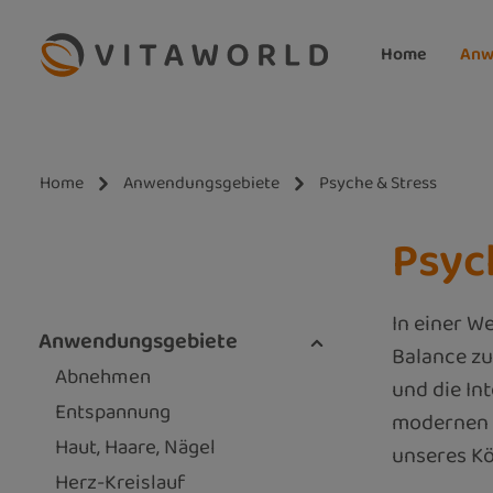
m Hauptinhalt springen
Zur Suche springen
Zur Hauptnavigation springen
Home
Anw
Home
Anwendungsgebiete
Psyche & Stress
Psyc
In einer W
Anwendungsgebiete
Balance zu
Abnehmen
und die In
Entspannung
modernen L
Haut, Haare, Nägel
unseres Kö
Herz-Kreislauf