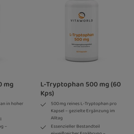
0 mg
L-Tryptophan 500 mg (60
Kps)
an in hoher
500 mg reines L-Tryptophan pro
Kapsel – gezielte Ergänzung im
Alltag
l
ng –
Essenzieller Bestandteil
eiweißreicher Ernährung –