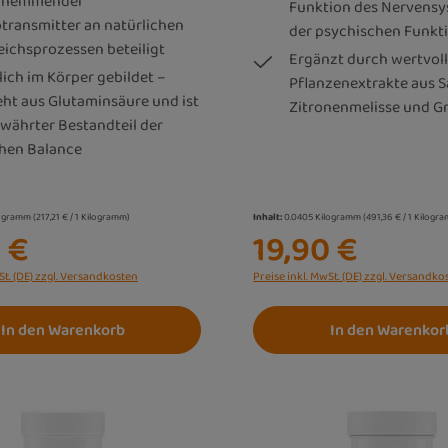
ls hemmender
Funktion des Nervens
transmitter an natürlichen
der psychischen Funkti
eichsprozessen beteiligt
Ergänzt durch wertvol
lich im Körper gebildet –
Pflanzenextrakte aus S
eht aus Glutaminsäure und ist
Zitronenmelisse und Gr
ewährter Bestandteil der
chen Balance
logramm
(217,21 € / 1 Kilogramm)
Inhalt:
0.0405 Kilogramm
(491,36 € / 1 Kilogr
 €
19,90 €
St. (DE) zzgl. Versandkosten
Preise inkl. MwSt. (DE) zzgl. Versandko
In den Warenkorb
In den Warenkor