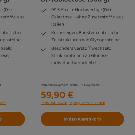
e (D+)-
99,5 % rein: Hochwertige (D+)-
zstoffe, aus
Galactose – ohne Zusatzstoffe, aus
Italien
natürlicher
Körpereigen: Baustein natürlicher
coproteine
Zellstrukturen wie Glycoproteine
hselt:
Besonders verstoffwechselt:
cose,
Strukturähnlich zu Glucose,
individuell verarbeitet
)
Inhalt:
0.5 Kilogramm
(119,80 € / 1 Kilogramm)
59,90 €
sten
Preise inkl. MwSt. (DE) zzgl. Versandkosten
b
In den Warenkorb