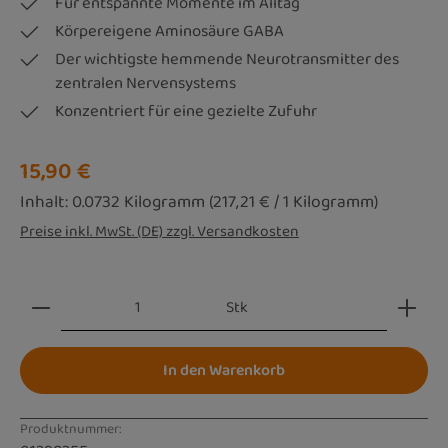
Für entspannte Momente im Alltag
Körpereigene Aminosäure GABA
Der wichtigste hemmende Neurotransmitter des
zentralen Nervensystems
Konzentriert für eine gezielte Zufuhr
Regulärer Preis:
15,90 €
Inhalt:
0.0732 Kilogramm
(217,21 € / 1 Kilogramm)
Preise inkl. MwSt. (DE) zzgl. Versandkosten
Produkt Anzahl: Gib den gewünschten Wert ein oder be
Stk
In den Warenkorb
Produktnummer: