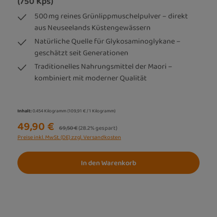
(750 Kps)
500 mg reines Grünlippmuschelpulver – direkt
aus Neuseelands Küstengewässern
Natürliche Quelle für Glykosaminoglykane –
geschätzt seit Generationen
Traditionelles Nahrungsmittel der Maori –
kombiniert mit moderner Qualität
Inhalt:
0.454 Kilogramm
(109,91 € / 1 Kilogramm)
49,90 €
Regulärer Preis:
69,50 €
(28.2% gespart)
Preise inkl. MwSt. (DE) zzgl. Versandkosten
In den Warenkorb