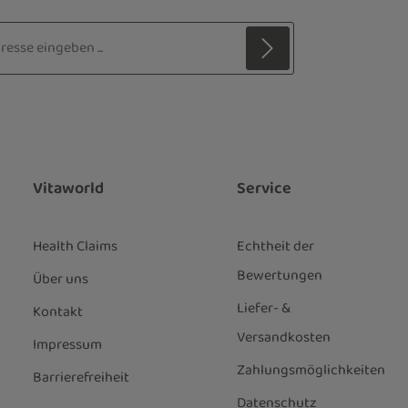
sse*
z
 Stern (*) markierten Felder sind
ie
Datenschutzbestimmungen
zur
genommen und die
AGB
gelesen und
nen einverstanden.
*
Vitaworld
Service
Health Claims
Echtheit der
Bewertungen
Über uns
Liefer- &
Kontakt
Versandkosten
Impressum
Zahlungsmöglichkeiten
Barrierefreiheit
Datenschutz