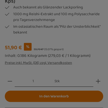
Kps)
Auch bekannt als Glänzender Lackporling
1000 mg Reishi-Extrakt und 100 mg Polysaccharide
pro Tagesverzehrmenge
Im ostasiatischen Raum als "Pilz der Unsterblichkeit"
bekannt
Verkaufspreis:
51,90 €
%
59,70 €*
(13.07% gespart)
Inhalt:
0.186 Kilogramm
(279,03 € / 1 Kilogramm)
Preise inkl. MwSt. (DE) zzgl. Versandkosten
Produkt Anzahl: Gib den gewünschten Wert ein oder be
Stk
In den Warenkorb