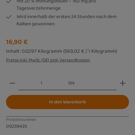
Mit 20 % Immunglobulin – 160 mg pro
Tagesverzehrmenge
Wird innerhalb der ersten 24 Stunden nach dem
Kalben gewonnen
Regulärer Preis:
16,90 €
Inhalt:
0.0297 Kilogramm
(569,02 € / 1 Kilogramm)
Preise inkl. MwSt. (DE) zzgl. Versandkosten
Produkt Anzahl: Gib den gewünschten Wert ein oder be
Stk
In den Warenkorb
Produktnummer:
09239435