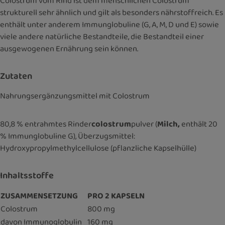
Colostrum vom Rind ist dem menschlichen Colostrum
strukturell sehr ähnlich und gilt als besonders nährstoffreich. Es
enthält unter anderem Immunglobuline (G, A, M, D und E) sowie
viele andere natürliche Bestandteile, die Bestandteil einer
ausgewogenen Ernährung sein können.
Zutaten
Nahrungsergänzungsmittel mit Colostrum
80,8 % entrahmtes Rinder
colostrum
pulver (
Milch,
enthält 20
% Immunglobuline G), Überzugsmittel:
Hydroxypropylmethylcellulose (pflanzliche Kapselhülle)
Inhaltsstoffe
ZUSAMMENSETZUNG
PRO 2 KAPSELN
Colostrum
800 mg
davon Immunoglobulin
160 mg