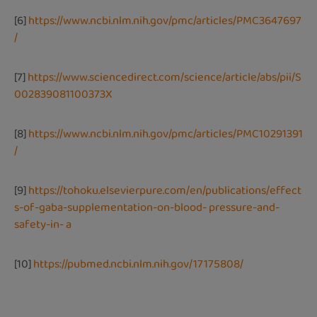
[6]
https://www.ncbi.nlm.nih.gov/pmc/articles/PMC3647697
/
[7]
https://www.sciencedirect.com/science/article/abs/pii/S
002839081100373X
[8]
https://www.ncbi.nlm.nih.gov/pmc/articles/PMC10291391
/
[9]
https://tohoku.elsevierpure.com/en/publications/effect
s-of-gaba-supplementation-on-blood- pressure-and-
safety-in- a
[10]
https://pubmed.ncbi.nlm.nih.gov/17175808/