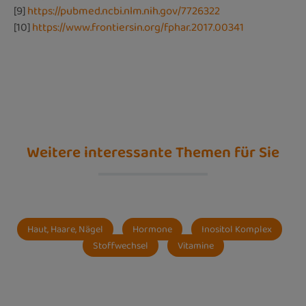
[9]
https://pubmed.ncbi.nlm.nih.gov/7726322
[10]
https://www.frontiersin.org/fphar.2017.00341
Weitere interessante Themen für Sie
Haut, Haare, Nägel
Hormone
Inositol Komplex
Stoffwechsel
Vitamine