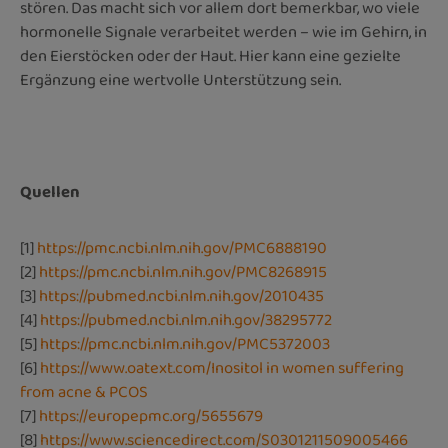
stören. Das macht sich vor allem dort bemerkbar, wo viele
hormonelle Signale verarbeitet werden – wie im Gehirn, in
den Eierstöcken oder der Haut. Hier kann eine gezielte
Ergänzung eine wertvolle Unterstützung sein.
Quellen
[1]
https://pmc.ncbi.nlm.nih.gov/PMC6888190
[2]
https://pmc.ncbi.nlm.nih.gov/PMC8268915
[3]
https://pubmed.ncbi.nlm.nih.gov/2010435
[4]
https://pubmed.ncbi.nlm.nih.gov/38295772
[5]
https://pmc.ncbi.nlm.nih.gov/PMC5372003
[6]
https://www.oatext.com/Inositol in women suffering
from acne & PCOS
[7]
https://europepmc.org/5655679
[8]
https://www.sciencedirect.com/S0301211509005466