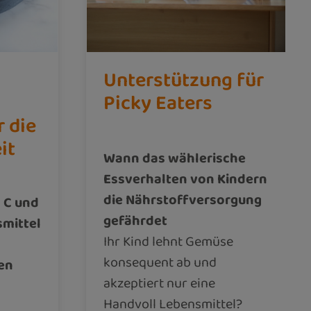
Unterstützung für
Picky Eaters
r die
it
Wann das wählerische
Essverhalten von Kindern
die Nährstoffversorgung
 C und
gefährdet
smittel
Ihr Kind lehnt Gemüse
konsequent ab und
en
akzeptiert nur eine
Handvoll Lebensmittel?