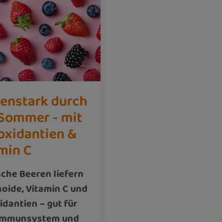
enstark durch
Sommer - mit
oxidantien &
min C
che Beeren liefern
oide, Vitamin C und
idantien – gut für
 Immunsystem und