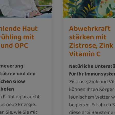
hlende Haut
Abwehrkraft
rühling mit
stärken mit
 und OPC
Zistrose, Zink
Vitamin C
rneuerung
Natürliche Unterst
stützen und den
für Ihr Immunsyst
ichen Glow
Zistrose, Zink und Vi
kholen
können Ihren Körper
im Frühling braucht
launischem Wetter w
aut neue Energie.
begleiten. Erfahren S
n Sie, wie Sie mit
diese drei Bausteine 