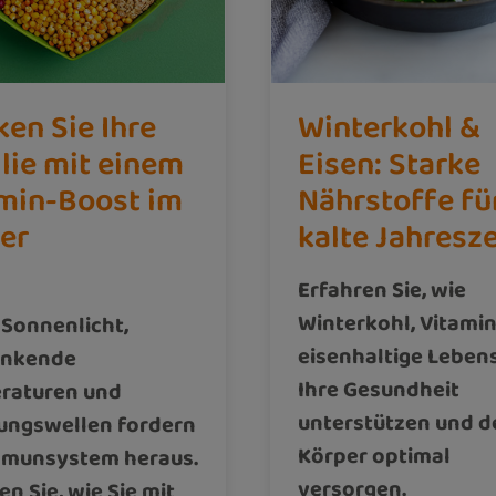
ken Sie Ihre
Winterkohl &
lie mit einem
Eisen: Starke
min-Boost im
Nährstoffe fü
er
kalte Jahresze
Erfahren Sie, wie
Winterkohl, Vitamin
Sonnenlicht,
eisenhaltige Leben
nkende
Ihre Gesundheit
raturen und
unterstützen und d
ungswellen fordern
Körper optimal
mmunsystem heraus.
versorgen.
en Sie, wie Sie mit