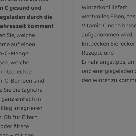
Winterkohl liefert
n C gesund und
wertvolles Eisen, das
egeladen durch die
Vitamin C noch bess
Jahreszeit kommen!
aufgenommen wird.
en Sie, welche
Entdecken Sie lecker
me auf einen
Rezepte und
n-C-Mangel
Ernährungstipps, um 
sen, welche
und energiegeladen 
mittel echte
den Winter zu komm
n-C-Bomben sind
 Sie die tägliche
 ganz einfach in
lltag integrieren
. Ob für Eltern,
 oder ältere
en – mit den