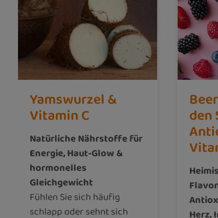
Yamswurzel &
Beer
Vitamin C
den 
Anti
Natürliche Nährstoffe für
Vita
Energie, Haut-Glow &
hormonelles
Heimis
Gleichgewicht
Flavon
Fühlen Sie sich häufig
Antiox
schlapp oder sehnt sich
Herz,