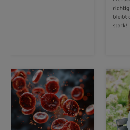
richti
bleibt 
stark!