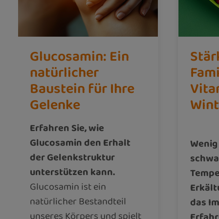
Glucosamin: Ein
Stär
natürlicher
Fami
Baustein für Ihre
Vita
Gelenke
Wint
Erfahren Sie, wie
Glucosamin den Erhalt
Wenig 
der Gelenkstruktur
schwa
unterstützen kann.
Tempe
Glucosamin ist ein
Erkält
natürlicher Bestandteil
das I
unseres Körpers und spielt
Erfahr