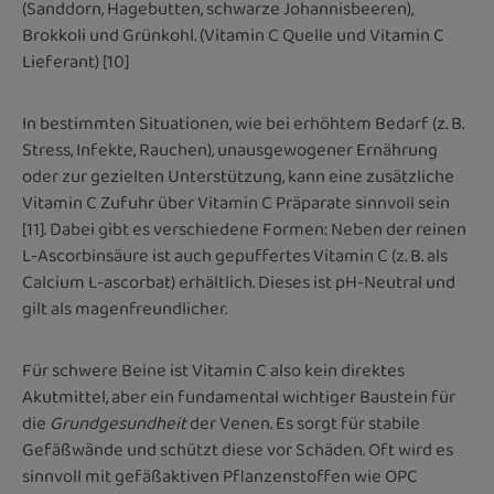
(Sanddorn, Hagebutten, schwarze Johannisbeeren),
Brokkoli und Grünkohl. (Vitamin C Quelle und Vitamin C
Lieferant)
[10]
In bestimmten Situationen, wie bei erhöhtem Bedarf (z. B.
Stress, Infekte, Rauchen), unausgewogener Ernährung
oder zur gezielten Unterstützung, kann eine zusätzliche
Vitamin C Zufuhr über Vitamin C Präparate sinnvoll sein
[11]
. Dabei gibt es verschiedene Formen: Neben der reinen
L-Ascorbinsäure ist auch gepuffertes Vitamin C (z. B. als
Calcium L-ascorbat) erhältlich. Dieses ist pH-Neutral und
gilt als magenfreundlicher.
Für schwere Beine ist Vitamin C also kein direktes
Akutmittel, aber ein fundamental wichtiger Baustein für
die
Grundgesundheit
der Venen. Es sorgt für stabile
Gefäßwände und schützt diese vor Schäden. Oft wird es
sinnvoll mit gefäßaktiven Pflanzenstoffen wie OPC