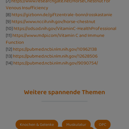
[7]
https://www.researchgate.net/HorseChestnut for
Venous Insufficiency
[8]
https://gizbonn.de/giftzentrale-bonn/rosskastanie
[9]
https://www.nccih.nih.gov/horse-chestnut
[10]
https://ods.od.nih.gov/VitaminC-HealthProfessional
[11]
https://www.mdpi.com/Vitamin C and Immune
Function
[12]
https://pubmed.ncbi.nlm.nih.gov/10962138
[13]
https://pubmed.ncbi.nlm.nih.gov/12628506
[14]
https://pubmed.ncbi.nlm.nih.gov/9090754/
Weitere spannende Themen
Knochen & Gelenke
Muskulatur
OPC