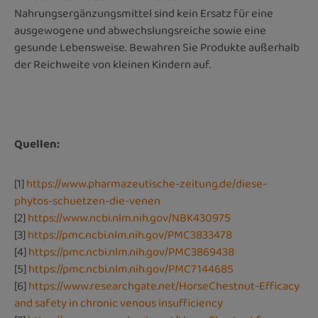
Nahrungsergänzungsmittel sind kein Ersatz für eine
ausgewogene und abwechslungsreiche sowie eine
gesunde Lebensweise.
Bewahren Sie Produkte außerhalb
der Reichweite von kleinen Kindern auf.
Quellen:
[1]
https://www.pharmazeutische-zeitung.de/diese-
phytos-schuetzen-die-venen
[2]
https://www.ncbi.nlm.nih.gov/NBK430975
[3]
https://pmc.ncbi.nlm.nih.gov/PMC3833478
[4]
https://pmc.ncbi.nlm.nih.gov/PMC3869438
[5]
https://pmc.ncbi.nlm.nih.gov/PMC7144685
[6]
https://www.researchgate.net/HorseChestnut-Efficacy
and safety in chronic venous insufficiency