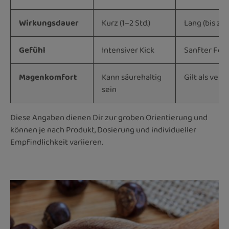
Wirkungsdauer
Kurz (1–2 Std.)
Lang (bis zu 
Gefühl
Intensiver Kick
Sanfter Fok
Magenkomfort
Kann säurehaltig
Gilt als vert
sein
Diese Angaben dienen Dir zur groben Orientierung und
können je nach Produkt, Dosierung und individueller
Empfindlichkeit variieren.