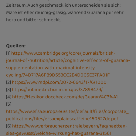
Zeitraum. Auch geschmacklich unterscheiden sie sich:
Mate ist eher rauchig-grasig, während Guarana pur sehr
herb und bitter schmeckt.
Quellen:
[1]
https://www.cambridge.org/core/journals/british-
journal-of-nutrition/article/cognitive-effects-of-guarana-
supplementation-with-maximal-intensity-
cycling/74D717A6F89D553CC2E4D0C5E37FA01F
[2]
https://www.mdpi.com/2072-6643/17/6/1000
[3]
https://pubmed.ncbi.nlm.nih.gov/37898479/
[4]
https://flexikon.doccheck.com/de/Guaran%C3%A1
[5]
https://www.efsa.europa.eu/sites/default/files/corporate_
publications/files/efsaexplainscaffeine150527de.pdf
[6]
https://www.verbraucherzentrale.bayern/faq/haetten-
sies-gewusst/welche-wirkung-hat-guarana-31561