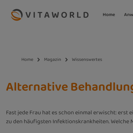
m Hauptinhalt springen
Zur Suche springen
Zur Hauptnavigation springen
Home
Anw
Home
Magazin
Wissenswertes
Alternative Behandlu
Fast jede Frau hat es schon einmal erwischt: erst
zu den häufigsten Infektionskrankheiten. Welche M