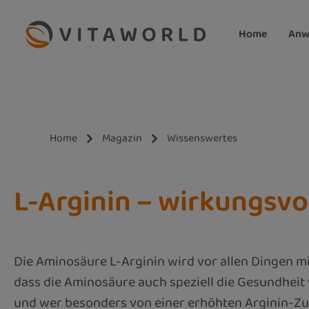
m Hauptinhalt springen
Zur Suche springen
Zur Hauptnavigation springen
Home
Anw
Home
Magazin
Wissenswertes
L-Arginin – wirkungsvo
Die Aminosäure L-Arginin wird vor allen Dingen m
dass die Aminosäure auch speziell die Gesundhei
und wer besonders von einer erhöhten Arginin-Zufu