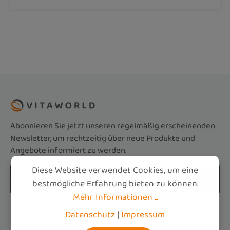
Abonnieren Sie jetzt unseren regelmäßig erscheinenden
Newsletter, um rechtzeitig über neue Produkte und
Angebote informiert zu werden.
Diese Website verwendet Cookies, um eine
E-Mail-Adresse*
bestmögliche Erfahrung bieten zu können.
Mehr Informationen ...
Datenschutz
Die mit einem Stern (*) markierten Felder sind
Datenschutz
|
Impressum
Ich habe die
Datenschutzbestimmungen
zur
Pflichtfelder.