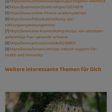
[3]
https://www.orthoknowledge.eu/pycnogenol-uberblick
[4]
https://pubmed.ncbi.nlm.nih.gov/12074978
[5]
https://www.online-fitness-academy.de/opc
[6]
https://www.fitbook.de/wirkung-opc-
nahrungsergaenzungsmittel
[7]
https://www.elas-kosmetikshop.de/opc-ein-absoluter-
geheimtipp-fuer-gesunde-schoene
[8]
https://www.presseportal.de/6236805
[9]
https://www.ferwer.com/opc-natural-support-for-
health-and-immunity
Weitere interessante Themen für Dich