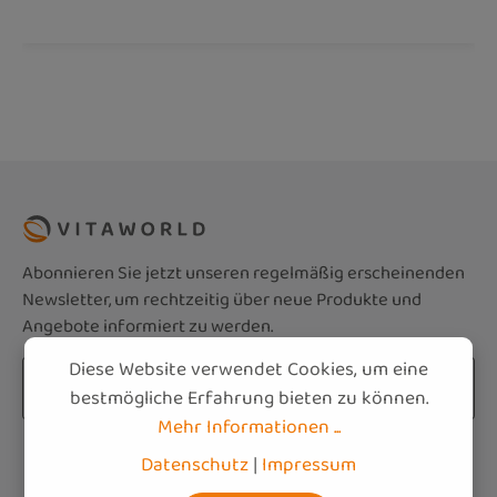
Abonnieren Sie jetzt unseren regelmäßig erscheinenden
Newsletter, um rechtzeitig über neue Produkte und
Angebote informiert zu werden.
Diese Website verwendet Cookies, um eine
E-Mail-Adresse*
bestmögliche Erfahrung bieten zu können.
Mehr Informationen ...
Datenschutz
Die mit einem Stern (*) markierten Felder sind
Datenschutz
|
Impressum
Ich habe die
Datenschutzbestimmungen
zur
Pflichtfelder.