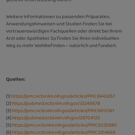
Weitere Informationen zu passenden Präparaten,
Anwendungshinweisen und Studien finden Sie bei
vertrauenswürdigen Fachquellen oder direkt bei Ihrem
Arzt oder Apotheker. So finden Sie Ihren individuellen
Weg zu mehr Wohlbefinden – natürlich und fundiert.
Quellen:
[1]
https://pmc.ncbi.nlm.nih.gov/articles/PMC8443267
[2]
https://pubmed.ncbi.nlm.nih.gov/33245678
[3]
https://pmc.ncbi.nlm.nih.gov/articles/PMC6612361
[4]
https://pubmed.ncbi.nlm.nih.gov/29704125
[5]
https://pmc.ncbi.nlm.nih.gov/articles/PMC6535880
[6]
h
ttps://pmc.ncbi.nlm.nih.gov/articles/PMC3314669