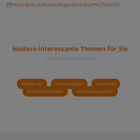
[7]
https://pmc.ncbi.nlm.nih.gov/articles/PMC7254783
Weitere interessante Themen für Sie
Fettsäuren
Immunsystem
Quercetin
Schwarzkümmelöl
Verdauungssystem