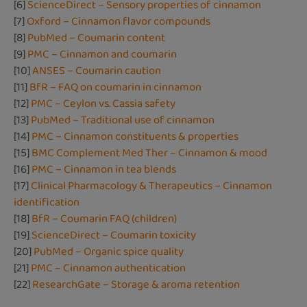
[6]
ScienceDirect – Sensory properties of cinnamon
[7]
Oxford – Cinnamon flavor compounds
[8]
PubMed – Coumarin content
[9]
PMC – Cinnamon and coumarin
[10]
ANSES – Coumarin caution
[11]
BfR – FAQ on coumarin in cinnamon
[12]
PMC – Ceylon vs. Cassia safety
[13]
PubMed – Traditional use of cinnamon
[14]
PMC – Cinnamon constituents & properties
[15]
BMC Complement Med Ther – Cinnamon & mood
[16]
PMC – Cinnamon in tea blends
[17]
Clinical Pharmacology & Therapeutics – Cinnamon
identification
[18]
BfR – Coumarin FAQ (children)
[19]
ScienceDirect – Coumarin toxicity
[20]
PubMed – Organic spice quality
[21]
PMC – Cinnamon authentication
[22]
ResearchGate – Storage & aroma retention