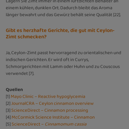
Lagern Sie Zimt immer in einem luftdichten Behälter an
einem kühlen, dunklen Ort. Dadurch bleibt das Aroma
länger bewahrt und das Gewürz behält seine Qualität [22].
Gibt es herzhafte Gerichte, die gut mit Ceylon-
Zimt schmecken?
Ja, Ceylon-Zimt passt hervorragend zu orientalischen und
indischen Gerichten. Er wird oft in Currys,
Schmorgerichten mit Lamm oder Huhn und zu Couscous
verwendet [7].
Quellen
[1]
Mayo Clinic – Reactive hypoglycemia
[2]
JournalCRA – Ceylon cinnamon overview
[3]
ScienceDirect – Cinnamon processing
[4]
McCormick Science Institute – Cinnamon
[5]
ScienceDirect –
Cinnamomum cassia