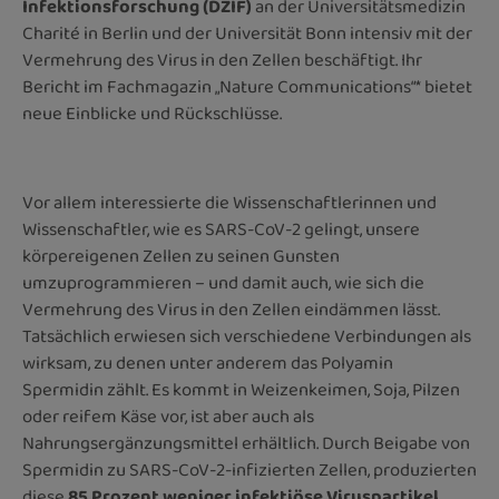
Infektionsforschung (DZIF)
an der Universitätsmedizin
Charité in Berlin und der Universität Bonn intensiv mit der
Vermehrung des Virus in den Zellen beschäftigt. Ihr
Bericht im Fachmagazin „Nature Communications“* bietet
neue Einblicke und Rückschlüsse.
Vor allem interessierte die Wissenschaftlerinnen und
Wissenschaftler, wie es SARS-CoV-2 gelingt, unsere
körpereigenen Zellen zu seinen Gunsten
umzuprogrammieren – und damit auch, wie sich die
Vermehrung des Virus in den Zellen eindämmen lässt.
Tatsächlich erwiesen sich verschiedene Verbindungen als
wirksam, zu denen unter anderem das Polyamin
Spermidin zählt. Es kommt in Weizenkeimen, Soja, Pilzen
oder reifem Käse vor, ist aber auch als
Nahrungsergänzungsmittel erhältlich. Durch Beigabe von
Spermidin zu SARS-CoV-2-infizierten Zellen, produzierten
diese
85 Prozent weniger infektiöse Viruspartikel
.