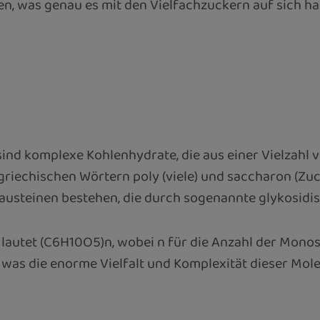
en, was genau es mit den Vielfachzuckern auf sich h
 sind komplexe Kohlenhydrate, die aus einer Vielzah
n griechischen Wörtern poly (viele) und saccharon (Z
 Bausteinen bestehen, die durch sogenannte glykosid
autet (C6H10O5)n, wobei n für die Anzahl der Monos
was die enorme Vielfalt und Komplexität dieser Molek