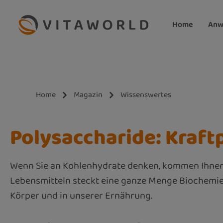
m Hauptinhalt springen
Zur Suche springen
Zur Hauptnavigation springen
Home
Anw
Home
Magazin
Wissenswertes
Polysaccharide: Kraft
Wenn Sie an Kohlenhydrate denken, kommen Ihnen w
Lebensmitteln steckt eine ganze Menge Biochemie 
Körper und in unserer Ernährung.