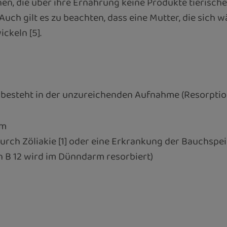
nen, die über ihre Ernährung keine Produkte tierisc
uch gilt es zu beachten, dass eine Mutter, die sich w
ckeln [5].
besteht in der unzureichenden Aufnahme (Resorption)
rm
urch Zöliakie [1] oder eine Erkrankung der Bauchspe
B 12 wird im Dünndarm resorbiert)