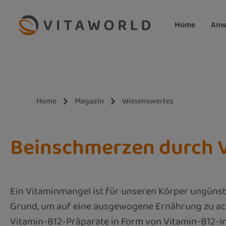
m Hauptinhalt springen
Zur Suche springen
Zur Hauptnavigation springen
Home
Anw
Home
Magazin
Wissenswertes
Beinschmerzen durch V
Ein Vitaminmangel ist für unseren Körper ungünstig
Grund, um auf eine ausgewogene Ernährung zu ach
Vitamin-B12-Präparate in Form von Vitamin-B12-In