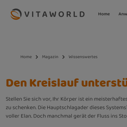
m Hauptinhalt springen
Zur Suche springen
Zur Hauptnavigation springen
Home
Anw
Home
Magazin
Wissenswertes
Den Kreislauf unterst
Stellen Sie sich vor, Ihr Körper ist ein meisterhaf
zu schenken. Die Hauptschlagader dieses Systems? 
voller Elan. Doch manchmal gerät der Fluss ins S