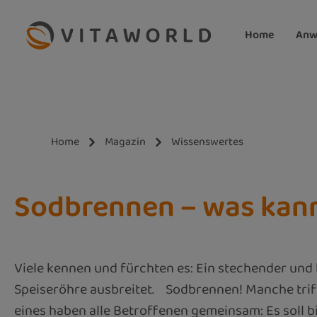
m Hauptinhalt springen
Zur Suche springen
Zur Hauptnavigation springen
Home
Anw
Home
Magazin
Wissenswertes
Sodbrennen – was kann
Viele kennen und fürchten es: Ein stechender und
Speiseröhre ausbreitet. Sodbrennen! Manche triff
eines haben alle Betroffenen gemeinsam: Es soll b