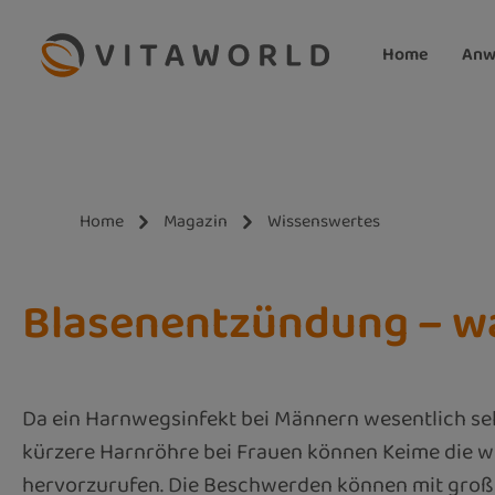
m Hauptinhalt springen
Zur Suche springen
Zur Hauptnavigation springen
Home
Anw
Home
Magazin
Wissenswertes
Blasenentzündung – was
Da ein Harnwegsinfekt bei Männern wesentlich selt
kürzere Harnröhre bei Frauen können Keime die wen
hervorzurufen. Die Beschwerden können mit große