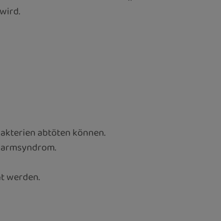
wird.
bakterien abtöten können.
zdarmsyndrom.
ht werden.