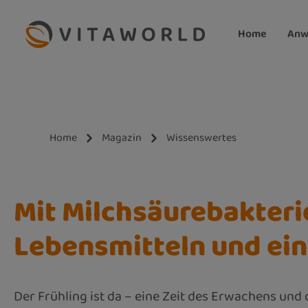
m Hauptinhalt springen
Zur Suche springen
Zur Hauptnavigation springen
Home
Anw
Home
Magazin
Wissenswertes
Mit Milchsäurebakteri
Lebensmitteln und ei
Der Frühling ist da – eine Zeit des Erwachens und