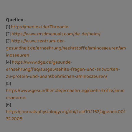
Quellen
:
[1]
https://medlexi.de/Threonin
[2]
https://www.msdmanuals.com/de-de/heim/
[3]
https://www.zentrum-der-
gesundheit.de/ernaehrung/naehrstoffe/aminosaeuren/am
inosaeuren
[4]
https://www.dge.de/gesunde-
ernaehrung/faq/ausgewaehlte-fragen-und-antworten-
zu-protein-und-unentbehrlichen-aminosaeuren/
[5]
https://www.gesundheit.de/ernaehrung/naehrstoffe/amin
osaeuren
[6]
https://journals.physiology.org/doi/full/10.1152/ajpendo.001
32.2005