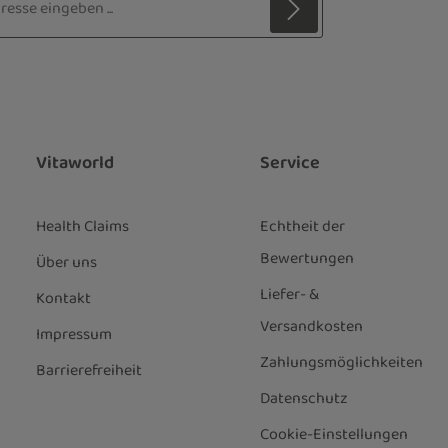
z
 Stern (*) markierten Felder sind
ie
Datenschutzbestimmungen
zur
genommen und die
AGB
gelesen und
nen einverstanden.
*
Vitaworld
Service
Health Claims
Echtheit der
Bewertungen
Über uns
Liefer- &
Kontakt
Versandkosten
Impressum
Zahlungsmöglichkeiten
Barrierefreiheit
Datenschutz
Cookie-Einstellungen