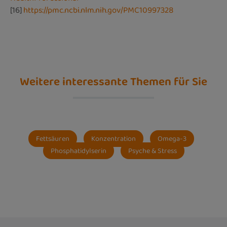
[16]
https://pmc.ncbi.nlm.nih.gov/PMC10997328
Weitere interessante Themen für Sie
Fettsäuren
Konzentration
Omega-3
Phosphatidylserin
Psyche & Stress