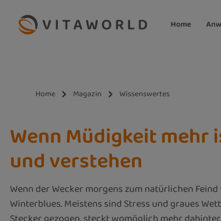
m Hauptinhalt springen
Zur Suche springen
Zur Hauptnavigation springen
Home
Anw
Home
Magazin
Wissenswertes
Wenn Müdigkeit mehr i
und verstehen
Wenn der Wecker morgens zum natürlichen Feind wi
Winterblues. Meistens sind Stress und graues Wett
Stecker gezogen, steckt womöglich mehr dahinter