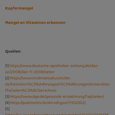
Kupfermangel
Mangel an Vitaminen erkennen
Quellen
:
[1]
https://www.deutsche-apotheker-zeitung.de/daz-
az/2008/daz-11-2008/selen
[2]
https://www.msdmanuals.com/de-
de/heim/ern%C3%A4hrungsst%C3%B6rungen/mineralsto
ffe/selen%C3%BCberschuss
[3]
https://www.dge.de/gesunde-ernaehrung/faq/selen/
[4]
https://pubmed.ncbi.nlm.nih.gov/11932302/
[5]