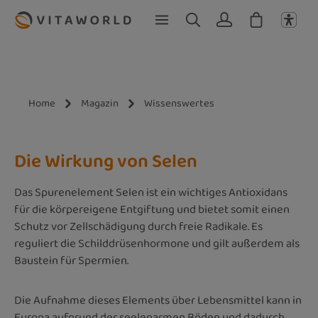
Zum Hauptinhalt springen
Home
Magazin
Wissenswertes
Die Wirkung von Selen
Das Spurenelement Selen ist ein wichtiges Antioxidans
für die körpereigene Entgiftung und bietet somit einen
Schutz vor Zellschädigung durch freie Radikale. Es
reguliert die Schilddrüsenhormone und gilt außerdem als
Baustein für Spermien.
Die Aufnahme dieses Elements über Lebensmittel kann in
Europa aufgrund der seelenarmen Böden und dadurch