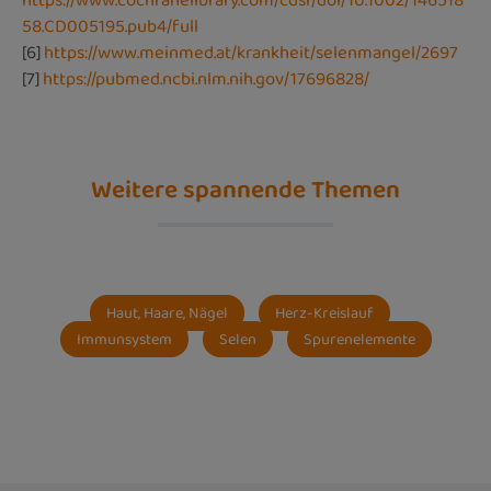
https://www.cochranelibrary.com/cdsr/doi/10.1002/146518
58.CD005195.pub4/full
[6]
https://www.meinmed.at/krankheit/selenmangel/2697
[7]
https://pubmed.ncbi.nlm.nih.gov/17696828/
Weitere spannende Themen
Haut, Haare, Nägel
Herz-Kreislauf
Immunsystem
Selen
Spurenelemente