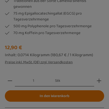
Traditionell aus der Sorte Camellia sinensis
gewonnen
75 mg Epigallocatechingallat (EGCG) pro
Tagesverzehrmenge
500 mg Polyphenole pro Tagesverzehrmenge
70 mg Koffein pro Tagesverzehrmenge
Regulärer Preis:
12,90 €
Inhalt:
0.0714 Kilogramm
(180,67 € / 1 Kilogramm)
Preise inkl. MwSt. (DE) zzgl. Versandkosten
Produkt Anzahl: Gib den gewünschten Wert ein oder be
Stk
In den Warenkorb