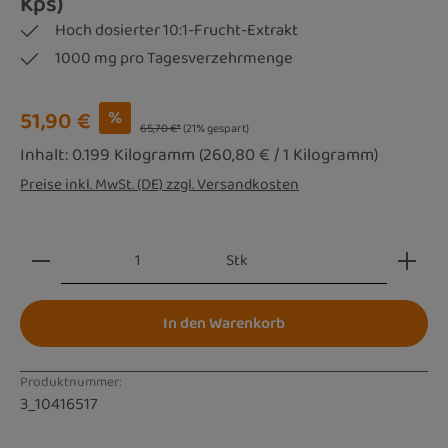
Kps)
Hoch dosierter 10:1-Frucht-Extrakt
1000 mg pro Tagesverzehrmenge
Verkaufspreis:
51,90 €
%
65,70 €*
(21% gespart)
Inhalt:
0.199 Kilogramm
(260,80 € / 1 Kilogramm)
Preise inkl. MwSt. (DE) zzgl. Versandkosten
Produkt Anzahl: Gib den gewünschten Wert ein oder be
Stk
In den Warenkorb
Produktnummer:
3_10416517